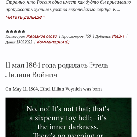
Странно, что Россия одна имеет как будто бы привилегию
пробуждать худшие чувства европейского сердца. К
...
Читать дальше »
Железное слово
shels-1
Категория:
|
Просмотров:
759
|
Добавил:
|
Комментарии (0)
Дата:
13.05.2022
|
11 мая 1864 года родилась Этель
Лилиан Войнич
On May 11, 1864, Ethel Lillian Voynich was born