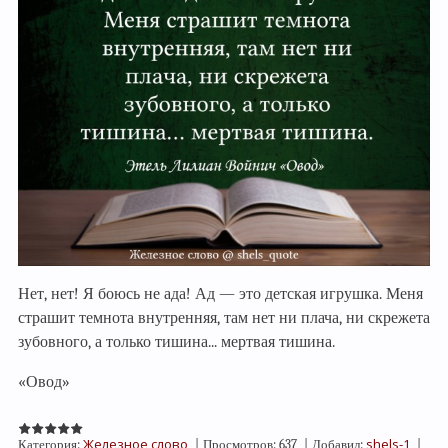
Нет, нет! Я боюсь не ада! Ад — это детская игрушка. Меня
страшит темнота внутренняя, там нет ни плача, ни скрежета
зубовного, а только тишина... мертвая тишина.
«Овод»
Железное слово
shels-1
Категория:
|
Просмотров:
637
|
Добавил:
|