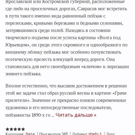
Ярославской или Костром­ской губерний, расположенные
где-либо на проселочных дорогах, Сав­расов мог встретить
в пути такого именно вида равнинный пейзаж с
перелесками, кривыми березками и бедными селениями,
затерявшими­ся среди полей. Находясь в состоянии
творческого подъема после ус­пеха картины «Волга под
Юрьевцем», он среди этого скромного и од­нообразного по
внешнему облику пейзажа мог особенно почувствовать
поэтическую прелесть влекущей вперед дороги. Она
становилась для него своеобразным «ключом» к лиризации
зимнего пейзажа.
Вполне естественно, что высшим достижением в решении
этой же зада­чи стал образ русской весны в картине «Грачи
прилетели». Значение ее прекрасно поняли современники
художника и его непосредственные по­следователи,
Читать дальше »
пейзажисты 1890-х го
...
Дата
shels-1
Категория:
|
Просмотров:
569
|
Добавил:
|
Дата: