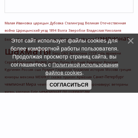
Малая Ивановка
царицын
Дубовка
Сталинград
Великая Отечественная
война
Царицынский уезд
1894
Волга
Зверобои
Владислав Николаев
чемпионат
Волгоград
Италия
Белуха
Тучков
сейнер
Салехард
Этот сайт использует файлы cookies для
шахматы
более комфортной работы пользователя.
баку
ОАЭ
Аргентина
СССР
суть времени
Продолжая просмотр страниц сайта, вы
Индия
Сергей Кургинян
ленин
Путин
Испания
Будапешт
Венгрия
Политикой использования
соглашаетесь с
Кургинян
Россия
сша
Родина
Германия
Бразилия
история
Москва
греция
файлов cookies
.
Санкт-Петербург
юниоры
мексика
МЕХИКО
сказка
пушкин
Армения
чемпионат Мира
чемпионат россии
СОГЛАСИТЬСЯ
Казахстан
коронавирус
ветераны
чемпионат по шахматам
жизнь
картина
Fide
Счетчик