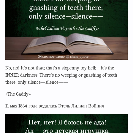
No, no! It's not that; that's a sixpenny toy hell;—it's the
INNER darkness. There's no weeping or gnashing of teeth
there; only silence—silence——
«The Gadfly»
11 мая 1864 года родилась Этель Лилиан Войнич