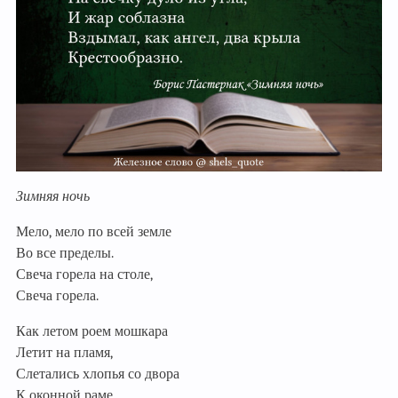
Зимняя ночь
Мело, мело по всей земле
Во все пределы.
Свеча горела на столе,
Свеча горела.
Как летом роем мошкара
Летит на пламя,
Слетались хлопья со двора
К оконной раме.