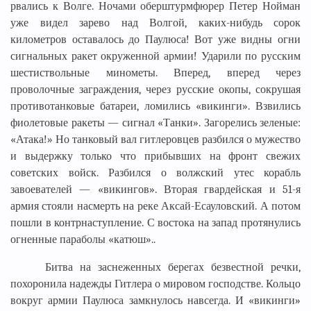
рвались к Волге. Ночами оберштурмфюрер Петер Нойман
уже видел зарево над Волгой, каких-нибудь сорок
километров оставалось до Паулюса! Вот уже видны огни
сигнальных ракет окруженной армии! Ударили по русским
шестиствольные минометы. Вперед, вперед через
проволочные заграждения, через русские окопы, сокрушая
противотанковые батареи, ломились «викинги». Взвились
фиолетовые ракеты — сигнал «Танки». Загорелись зеленые:
«Атака!» Но танковый вал гитлеровцев разбился о мужество
и выдержку только что прибывших на фронт свежих
советских войск. Разбился о волжский утес корабль
завоевателей — «викингов». Вторая гвардейская и 51-я
армия стояли насмерть на реке Аксай-Есауловский. А потом
пошли в контрнаступление. С востока на запад протянулись
огненные параболы «катюш»..
Битва на заснеженных берегах безвестной речки,
похоронила надежды Гитлера о мировом господстве. Кольцо
вокруг армии Паулюса замкнулось навсегда. И «викинги»