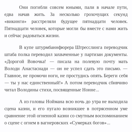
Они погибли совсем юными, пали в начале пути,
едва начав жить. За несколько грохочущих секунд
«викинги» расстреляли будущее пятнадцати человек.
Пятнадцати человек, которые могли бы вместе с нами жить
и сейчас радоваться жизни.
В купе штурмбаннфюрера Штресслинга переводчик
штаба полка переводил захваченные у партизан документы.
«Дорогой Вовочка! — писала на полевую почту мать
Володи Анастасиади — он не успел сдать это письмо. —
Главное, не промочи ноги, не простудись опять. Береги себя
— ты у нас единственный!» А потом переводчик сбивчиво
читал Володины стихи, посвященные Нонне…
А из головы Ноймана всю ночь до утра не выходила
сцена казни, и его пугало возникшее в потрясенном уме
сравнение этой огненной казни со смутным воспоминанием
о сцене с огнем в вагнеровских «Сумерках богов»…