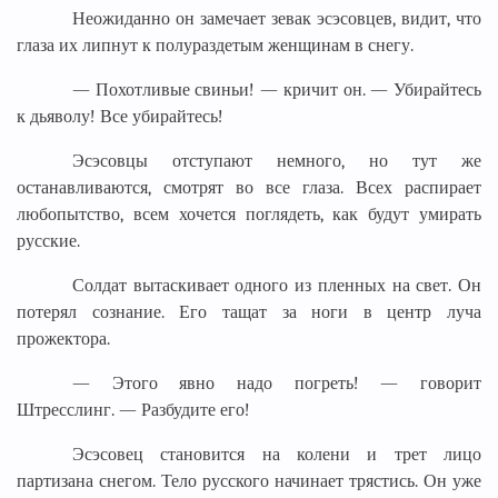
Неожиданно он замечает зевак эсэсовцев, видит, что
глаза их липнут к полураздетым женщинам в снегу.
— Похотливые свиньи! — кричит он. — Убирайтесь
к дьяволу! Все убирайтесь!
Эсэсовцы отступают немного, но тут же
останавливаются, смотрят во все глаза. Всех распирает
любопытство, всем хочется поглядеть, как будут умирать
русские.
Солдат вытаскивает одного из пленных на свет. Он
потерял сознание. Его тащат за ноги в центр луча
прожектора.
— Этого явно надо погреть! — говорит
Штресслинг. — Разбудите его!
Эсэсовец становится на колени и трет лицо
партизана снегом. Тело русского начинает трястись. Он уже