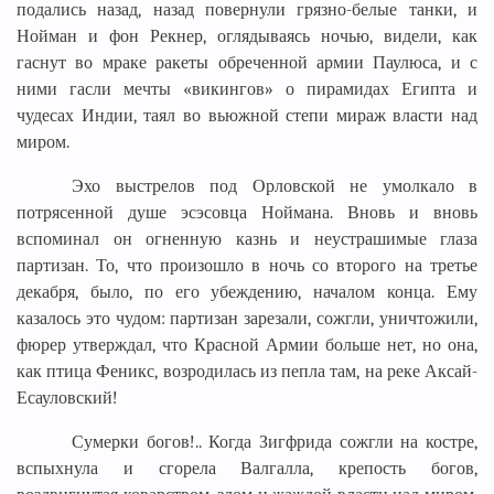
подались назад, назад повернули грязно-белые танки, и
Нойман и фон Рекнер, оглядываясь ночью, видели, как
гаснут во мраке ракеты обреченной армии Паулюса, и с
ними гасли мечты «викингов» о пирамидах Египта и
чудесах Индии, таял во вьюжной степи мираж власти над
миром.
Эхо выстрелов под Орловской не умолкало в
потрясенной душе эсэсовца Ноймана. Вновь и вновь
вспоминал он огненную казнь и неустрашимые глаза
партизан. То, что произошло в ночь со второго на третье
декабря, было, по его убеждению, началом конца. Ему
казалось это чудом: партизан зарезали, сожгли, уничтожили,
фюрер утверждал, что Красной Армии больше нет, но она,
как птица Феникс, возродилась из пепла там, на реке Аксай-
Есауловский!
Сумерки богов!.. Когда Зигфрида сожгли на костре,
вспыхнула и сгорела Валгалла, крепость богов,