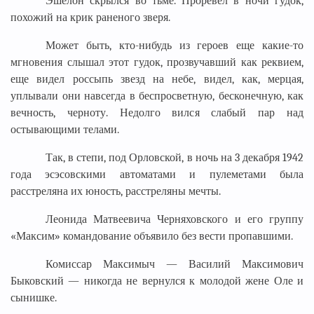
Эшелон скрылся во тьме. Проревел в ночи гудок,
похожий на крик раненого зверя.
Может быть, кто-нибудь из героев еще какие-то
мгновения слышал этот гудок, прозвучавший как реквием,
еще видел россыпь звезд на небе, видел, как, мерцая,
уплывали они навсегда в беспросветную, бесконечную, как
вечность, черноту. Недолго вился слабый пар над
остывающими телами.
Так, в степи, под Орловской, в ночь на 3 декабря 1942
года эсэсовскими автоматами и пулеметами была
расстреляна их юность, расстреляны мечты.
Леонида Матвеевича Черняховского и его группу
«Максим» командование объявило без вести пропавшими.
Комиссар Максимыч — Василий Максимович
Быковский — никогда не вернулся к молодой жене Оле и
сынишке.