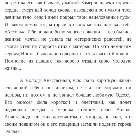
встретила его, как бывало, улыбкой. Замерло навеки горячее
сердце, смертный холод сковал изрешеченное пулями твое
девичье тело, седой иней покрыл твои нецелованные губы.
И рядом лежал тот, который в своих мечтах называл тебя
«Ассоль». Тебе не дано было многое в жизни — не сбылись
девичьи мечты, не узнала ты материнских радостей, не
смогла утешить старость отца с матерью. Но зато немногим
героям, Нонна, было дано совершить столь высокий подвиг.
Немногие из павших так дорого отдали свою молодую
жизнь…
А Володя Анастасиади, всю свою короткую жизнь
считавший себя счастливчиком, не стал ни моряком, ни
певцом, ни поэтом и не увидел больше любимую Одессу.
Его одиссея была короткой и блестящей, как полет
падающей звезды в черном степном небе. Володя
Анастасиади не стал аргонавтом и, умирая, не знал, что
своим подвигом он и его товарищи затмили подвиги героев
Эллады.