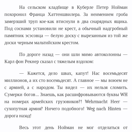
На сельском кладбище в Куберле Петер Нойман
похоронил Франца Хаттеншвилера. За неимением гроба
замерзший труп кое-как втиснули в два снарядных ящика.
Под соснами установили не крест, а обычный надгробный
памятник эсэсовца — белую доску с вырезанным из той же
доски черным мальтийским крестом.
По дороге назад — они шли мимо автоколонны —
Карл фон Рекнер сказал с тяжелым вздохом:
— Кажется, дело швах, капут! Нас восемьдесят
миллионов, а их сто восемьдесят. А главное — мы воюем не
с армией, а с народом. Ты видел — их нельзя сломить.
Сумерки богов… Знаешь, как расшифровываются буквы WH
на номерах армейских грузовиков?! Wehrmacht Неег —
сухопутная армия? Ничего подобного! Weg nach Hinten —
дорога назад!
Весь этот день Нойман не мог отделаться от