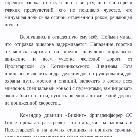
горелого запаха, от вкуса пепла во рту, пепла и горечи
тяжких предчувствий, его не покидало чувство, что
минувшая ночь была особой, отмеченной роком, решающей
ночью.
Вернувшись в отведенную ему избу, Нойман узнал,
что отправка эшелона задерживается. Нападение горстки
отчаянных партизан на эшелон нарушило нормальное
движение на всем участке железной дороги от
Пролетарской до Котельниковского. Дивизиям Гота
пришлось выделить подразделения для патрулирования, для
охраны пути, мостов и станций, включить в состав всех
эшелонов специальный конвой с пулеметами, заминировать
окопы близ полотна, пускать эшелоны по железной дороге
на пониженной скорости…
Командир дивизии «Викинг» бригаденфюрер СС
Гилле приказал расстрелять сто пятьдесят заложников в
Пролетарской и на других станциях и принять срочные