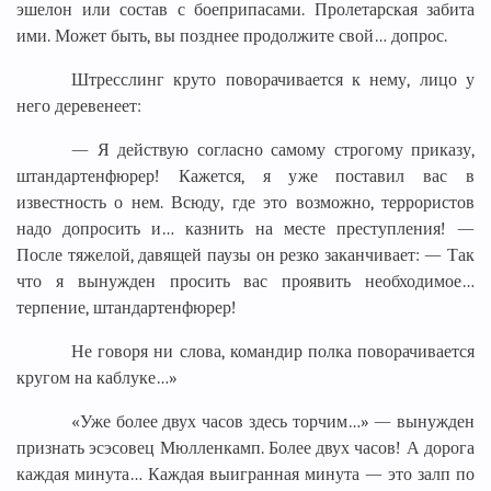
эшелон или состав с боеприпасами. Пролетарская забита
ими. Может быть, вы позднее продолжите свой… допрос.
Штресслинг круто поворачивается к нему, лицо у
него деревенеет:
— Я действую согласно самому строгому приказу,
штандартенфюрер! Кажется, я уже поставил вас в
известность о нем. Всюду, где это возможно, террористов
надо допросить и… казнить на месте преступления! —
После тяжелой, давящей паузы он резко заканчивает: — Так
что я вынужден просить вас проявить необходимое…
терпение, штандартенфюрер!
Не говоря ни слова, командир полка поворачивается
кругом на каблуке…»
«Уже более двух часов здесь торчим…» — вынужден
признать эсэсовец Мюлленкамп. Более двух часов! А дорога
каждая минута… Каждая выигранная минута — это залп по