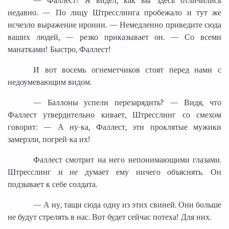
— Фаллест! Я видел, как вы здесь отличились
недавно. — По лицу Штресслинга пробежало и тут же
исчезло выражение иронии. — Немедленно приведите сюда
ваших людей, — резко приказывает он. — Со всеми
манатками! Быстро, Фаллест!
И вот восемь огнеметчиков стоят перед нами с
недоумевающим видом.
— Баллоны успели перезарядить? — Видя, что
Фаллест утвердительно кивает, Штресслинг со смехом
говорит: — А ну-ка, Фаллест, эти проклятые мужики
замерзли, погрей-ка их!
Фаллест смотрит на него непонимающими глазами.
Штресслинг и не думает ему ничего объяснять. Он
подзывает к себе солдата.
— А ну, тащи сюда одну из этих свиней. Они больше
не будут стрелять в нас. Вот будет сейчас потеха! Для них.