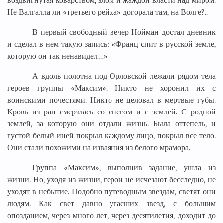
воздвигнутая коварством, злом и жаждой власти над миром.
Не Валгалла ли «третьего рейха» догорала там, на Волге?..
В первый свободный вечер Нойман достал дневник
и сделал в нем такую запись: «Франц спит в русской земле,
которую он так ненавидел…»
А вдоль полотна под Орловской лежали рядом тела
героев группы «Максим». Никто не хоронил их с
воинскими почестями. Никто не целовал в мертвые губы.
Кровь из ран смерзлась со снегом и с землей. С родной
землей, за которую они отдали жизнь. Была оттепель, и
густой белый иней покрыл каждому лицо, покрыл все тело.
Они стали похожими на изваяния из белого мрамора.
Группа «Максим», выполнив задание, ушла из
жизни. Но, уходя из жизни, герои не исчезают бесследно, не
уходят в небытие. Подобно путеводным звездам, светят они
людям. Как свет давно угасших звезд, с большим
опозданием, через много лет, через десятилетия, доходит до