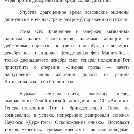
меры против деморализации среди солдат дивизии.
Упустив драгоценное время, эсэсовские эшелоны
двинулись в ночь навстречу разгрому, поражению и гибели.
Из-за всех проволочек и задержек, вызванных
напором наших фронтовиков, налетами авиации и
действиями партизан, не третьего декабря, не восьмого
декабря, как планировал фельдмаршал фон Манштейн, а
только двенадцатого декабря смог генерал-полковник Гот
приступить к операции «Зимняя гроза» — начать
наступление вдоль железной дороги из района
Котельниковского на Сталинград.
Вздымая гейзеры снега, рванулись вперед
выкрашенные белой краской танки дивизии СС «Викинг».
Генерал-полковник Гот и бригаденфюрер Гилле не
сомневались в успехе, непрерывно радировали войскам
Паулюса: «Держитесь! Освобождение близко». Восемьсот
танков, меченных черными крестами с белыми обводами,