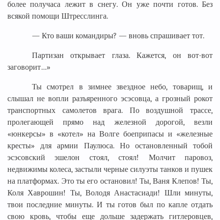
более получаса лежит в снегу. Он уже почти готов. Без
всякой помощи Штресслинга.
— Кто ваши командиры? — вновь спрашивает тот.
Партизан открывает глаза. Кажется, он вот-вот
заговорит…»
Ты смотрел в зимнее звездное небо, товарищ, и
слышал не вопли разъяренного эсэсовца, а грозный рокот
транспортных самолетов врага. По воздушной трассе,
пролегающей прямо над железной дорогой, везли
«юнкерсы» в «котел» на Волге боеприпасы и «железные
кресты» для армии Паулюса. Но остановленный тобой
эсэсовский эшелон стоял, стоял! Молчит паровоз,
недвижимы колеса, застыли черные силуэты танков и пушек
на платформах. Это ты его остановил! Ты, Ваня Клепов! Ты,
Коля Хаврошин! Ты, Володя Анастасиади! Шли минуты,
твои последние минуты. И ты готов был по капле отдать
свою кровь, чтобы еще дольше задержать гитлеровцев,