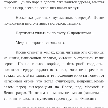
сторону. Однако пора в дорогу. Уже валятся деревья, взметая
снопы искр, всего в нескольких шагах от пути.
Несколько длинных пулеметных очередей. Потом
полдюжины пистолетных выстрелов. Тишина.
Партизаны уплатили по счету. С процентами…
Медленно трогается эшелон».
Кровь стынет в жилах, когда читаешь эти страницы
из книги, написанной палачом, читаешь о страшной казни
героев. Но не только скорбью, а безмерной гордостью
полнится сердце, гордостью за тех, кого не пересилила
вражья сила. В их глазах в те последние минуты горел тот
негасимый огонь, что встал бушующим, непроницаемым
валом перед гитлеровцами на Волге, под Москвой и
Ленинградом. Ни огнем, ни мечом не смогли фашисты —
«викинги» сломить мужество героев группы «Максим».