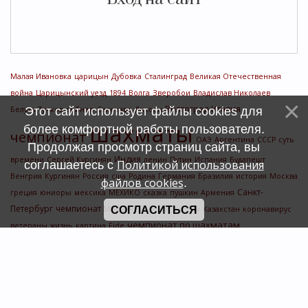
Малая Ивановка
царицын
Дубовка
Сталинград
Великая Отечественная
война
Царицынский уезд
1894
Волга
Зверобои
Владислав Николаев
Волгоград
Италия
Этот сайт использует файлы cookies для
Белуха
Тучков
сейнер
Салехард
Диксон
шахматы
более комфортной работы пользователя.
чемпионат
ОАЭ
Аргентина
СССР
суть
Продолжая просмотр страниц сайта, вы
Индия
времени
Сергей Кургинян
ленин
Путин
Испания
Будапешт
Политикой использования
соглашаетесь с
Венгрия
Кургинян
Россия
сша
Родина
Германия
Бразилия
история
Москва
файлов cookies
.
Санкт-
греция
юниоры
мексика
МЕХИКО
сказка
пушкин
Армения
Петербург
чемпионат Мира
СОГЛАСИТЬСЯ
чемпионат россии
Казахстан
коронавирус
чемпионат по шахматам
ветераны
жизнь
картина
Fide