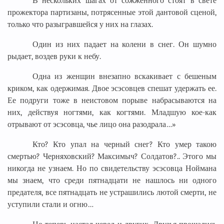
В нескольких шагах от сожженного стоят в свете
прожектора партизаны, потрясенные этой дантовой сценой,
только что разыгравшейся у них на глазах.
Один из них падает на колени в снег. Он шумно
рыдает, воздев руки к небу.
Одна из женщин внезапно вскакивает с бешеным
криком, как одержимая. Двое эсэсовцев спешат удержать ее.
Ее подруги тоже в неистовом порыве набрасываются на
них, действуя ногтями, как когтями. Младшую кое-как
отрывают от эсэсовца, чье лицо она разодрала…»
Кто? Кто упал на черный снег? Кто умер такою
смертью? Черняховский? Максимыч? Солдатов?.. Этого мы
никогда не узнаем. Но по свидетельству эсэсовца Ноймана
мы знаем, что среди пятнадцати не нашлось ни одного
предателя, все пятнадцать не устрашились лютой смерти, не
уступили стали и огню…