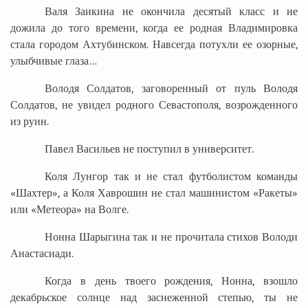
Валя Заикина не окончила десятый класс и не
дожила до того времени, когда ее родная Владимировка
стала городом Ахтубинском. Навсегда потухли ее озорные,
улыбчивые глаза…
Володя Солдатов, заговоренный от пуль Володя
Солдатов, не увидел родного Севастополя, возрожденного
из руин.
Павел Васильев не поступил в университет.
Коля Лунгор так и не стал футболистом команды
«Шахтер», а Коля Хаврошин не стал машинистом «Ракеты»
или «Метеора» на Волге.
Нонна Шарыгина так и не прочитала стихов Володи
Анастасиади.
Когда в день твоего рождения, Нонна, взошло
декабрьское солнце над заснеженной степью, ты не