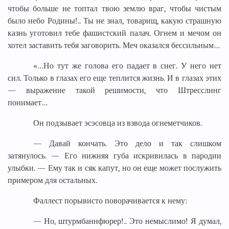
чтобы больше не топтал твою землю враг, чтобы чистым
было небо Родины!.. Ты не знал, товарищ, какую страшную
казнь уготовил тебе фашистский палач. Огнем и мечом он
хотел заставить тебя заговорить. Меч оказался бессильным…
«…Но тут же голова его падает в снег. У него нет
сил. Только в глазах его еще теплится жизнь. И в глазах этих
— выражение такой решимости, что Штресслинг
понимает…
Он подзывает эсэсовца из взвода огнеметчиков.
— Давай кончать. Это дело и так слишком
затянулось. — Его нижняя губа искривилась в пародии
улыбки. — Ему так и сяк капут, но он еще может послужить
примером для остальных.
Фаллест порывисто поворачивается к нему:
— Но, штурмбаннфюрер!.. Это немыслимо! Я думал,