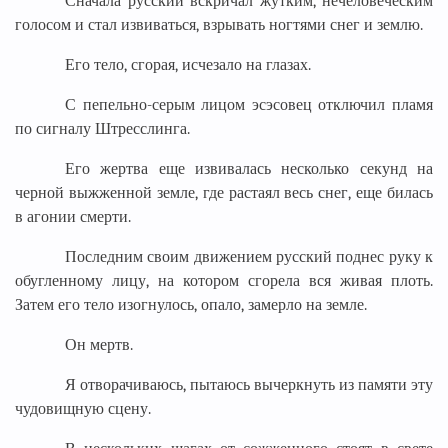
Сначала русский вскричал жутким, нечеловеческим
голосом и стал извиваться, взрывать ногтями снег и землю.
Его тело, сгорая, исчезало на глазах.
С пепельно-серым лицом эсэсовец отключил пламя
по сигналу Штресслинга.
Его жертва еще извивалась несколько секунд на
черной выжженной земле, где растаял весь снег, еще билась
в агонии смерти.
Последним своим движением русский поднес руку к
обугленному лицу, на котором сгорела вся живая плоть.
Затем его тело изогнулось, опало, замерло на земле.
Он мертв.
Я отворачиваюсь, пытаюсь вычеркнуть из памяти эту
чудовищную сцену.