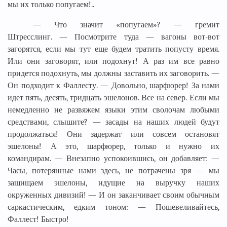
мы их только попугаем!..
— Что значит «попугаем»? — гремит
Штресслинг. — Посмотрите туда — вагоны вот-вот
загорятся, если мы тут еще будем тратить попусту время.
Или они заговорят, или подохнут! А раз им все равно
придется подохнуть, мы должны заставить их заговорить. —
Он подходит к Фаллесту. — Довольно, шарфюрер! За нами
идет пять, десять, тридцать эшелонов. Все на север. Если мы
немедленно не развяжем языки этим сволочам любыми
средствами, слышите? — засады на наших людей будут
продолжаться! Они задержат или совсем остановят
эшелоны! А это, шарфюрер, только и нужно их
командирам. — Внезапно успокоившись, он добавляет: —
Часы, потерянные нами здесь, не потрачены зря — мы
защищаем эшелоны, идущие на выручку наших
окруженных дивизий! — И он заканчивает своим обычным
саркастическим, едким тоном: — Пошевеливайтесь,
Фаллест! Быстро!