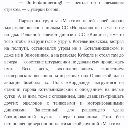
— Gotterdammerung! — шептал он с щемящим
страхом. — Сумерки богов!..
Партизаны группы «Максим» ценой своей жизни
задержали эшелон с полком СС «Нордланд» не на час и не
на два. Головной эшелон дивизии СС «Викинг», вместо
того чтобы выгрузиться к утру в Котельниковском, застрял
на полпути, остановился утром не в Котельниковском и
даже не в Зимовниках, а на разъезде Куберле и стоял там до
вечера — советские штурмовики не давали ему продолжать
путь. Весь день, воспользовавшись скоплением
гитлеровских эшелонов на перегонах под Орловской, наша
авиация бомбила их. Полк «Нордланд» выгрузился на
станции города Котельниковский с опозданием на целые
сутки. А за ним, тоже с опозданием, шли двадцать-тридцать
других эшелонов с танковыми и моторизованными
дивизиями. Занесенный для решающего удара
бронированный кулак генерал-полковника Гота был
остановлен диверсионно-партизанской группой «Максим».