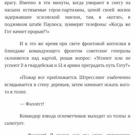
врагу. Именно в эти минуты, когда умирают в снегу на
насыпи истязаемые герои-партизаны, ценой своей жизни
задержавшие эсэсовский эшелон, там, в «котле», в
подземном штабе Паулюса; зуммерят телефоны: «Когда же
Гот начнет прорыв?!»
И в это же время при свете фронтовой коптилки в
блиндаже командующего фронтом советские генералы
склоняются над картой, решая вопрос: «Успеют или не
успеют 2-я гвардейская и 51-я армии преградить путь Готу?»
«Пожар все приближается. Штресслинг озабоченно
вглядывается в стену деревьев, затем начинает искать кого-
то в толпе.
— Фаллест!
Командир взвода огнеметчиков выходит из толпы и
салютует.