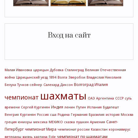
Вход на сайт
Малая Ивановка
царицын
Дубовка
Сталинград
Великая Отечественная
война
Царицынский уезд
1894
Волга
Зверобои
Владислав Николаев
Волгоград
Италия
Белуха
Тучков
сейнер
Салехард
Диксон
шахматы
чемпионат
ОАЭ
Аргентина
СССР
суть
Индия
времени
Сергей Кургинян
ленин
Путин
Испания
Будапешт
Венгрия
Кургинян
Россия
сша
Родина
Германия
Бразилия
история
Москва
Санкт-
греция
юниоры
мексика
МЕХИКО
сказка
пушкин
Армения
Петербург
чемпионат Мира
чемпионат россии
Казахстан
коронавирус
чемпионат по шахматам
ветераны
жизнь
картина
Fide