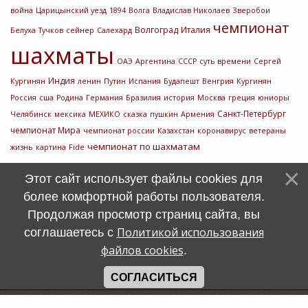
война
Царицынский уезд
1894
Волга
Владислав Николаев
Зверобои
чемпионат
Волгоград
Италия
Белуха
Тучков
сейнер
Салехард
шахматы
ОАЭ
Аргентина
СССР
суть времени
Сергей
Индия
Кургинян
ленин
Путин
Испания
Будапешт
Венгрия
Кургинян
Россия
сша
Родина
Германия
Бразилия
история
Москва
греция
юниоры
Санкт-Петербург
Челябинск
мексика
МЕХИКО
сказка
пушкин
Армения
чемпионат Мира
чемпионат россии
Казахстан
коронавирус
ветераны
чемпионат по шахматам
жизнь
картина
Fide
Этот сайт использует файлы cookies для
более комфортной работы пользователя.
Продолжая просмотр страниц сайта, вы
Политикой использования
соглашаетесь с
файлов cookies
.
СОГЛАСИТЬСЯ