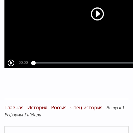
Главная
История
Россия
Спец история
-
-
-
-
Выпуск 1.
Реформы Гайдара