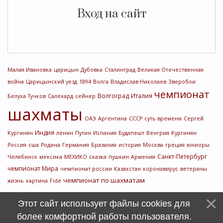
Вход на сайт
Малая Ивановка
царицын
Дубовка
Сталинград
Великая Отечественная
война
Царицынский уезд
1894
Волга
Владислав Николаев
Зверобои
чемпионат
Волгоград
Италия
Белуха
Тучков
Салехард
сейнер
шахматы
ОАЭ
Аргентина
СССР
суть времени
Сергей
Индия
Кургинян
ленин
Путин
Испания
Будапешт
Венгрия
Кургинян
Россия
сша
Родина
Германия
Бразилия
история
Москва
греция
юниоры
Санкт-Петербург
Челябинск
мексика
МЕХИКО
сказка
пушкин
Армения
чемпионат Мира
чемпионат россии
Казахстан
коронавирус
ветераны
чемпионат по шахматам
жизнь
картина
Fide
Этот сайт использует файлы cookies для
более комфортной работы пользователя.