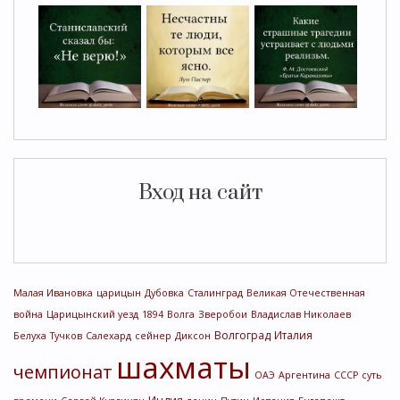
Вход на сайт
Малая Ивановка
царицын
Дубовка
Сталинград
Великая Отечественная
война
Царицынский уезд
1894
Волга
Зверобои
Владислав Николаев
Волгоград
Италия
Белуха
Тучков
Салехард
сейнер
Диксон
шахматы
чемпионат
ОАЭ
Аргентина
СССР
суть