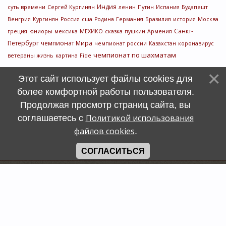
Индия
суть времени
Сергей Кургинян
ленин
Путин
Испания
Будапешт
Венгрия
Кургинян
Россия
сша
Родина
Германия
Бразилия
история
Москва
Санкт-
греция
юниоры
мексика
МЕХИКО
сказка
пушкин
Армения
Петербург
чемпионат Мира
чемпионат россии
Казахстан
коронавирус
чемпионат по шахматам
ветераны
жизнь
картина
Fide
Этот сайт использует файлы cookies для
более комфортной работы пользователя.
Продолжая просмотр страниц сайта, вы
Политикой использования
соглашаетесь с
файлов cookies
.
СОГЛАСИТЬСЯ
Счетчик
символов
uCoz
Хостинг от