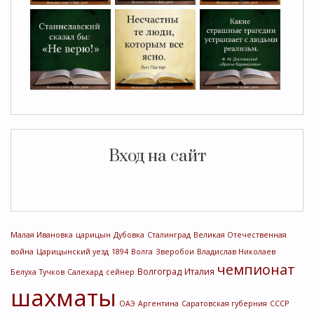
Вход на сайт
Малая Ивановка
царицын
Дубовка
Сталинград
Великая Отечественная
война
Царицынский уезд
1894
Волга
Зверобои
Владислав Николаев
чемпионат
Волгоград
Италия
Белуха
Тучков
Салехард
сейнер
шахматы
ОАЭ
Аргентина
Саратовская губерния
СССР