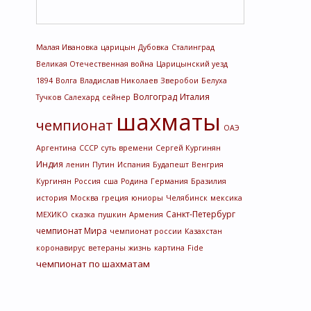
Малая Ивановка
царицын
Дубовка
Сталинград
Великая Отечественная война
Царицынский уезд
1894
Волга
Владислав Николаев
Зверобои
Белуха
Волгоград
Италия
Тучков
Салехард
сейнер
шахматы
чемпионат
ОАЭ
Аргентина
СССР
суть времени
Сергей Кургинян
Индия
ленин
Путин
Испания
Будапешт
Венгрия
Кургинян
Россия
сша
Родина
Германия
Бразилия
история
Москва
греция
юниоры
Челябинск
мексика
Санкт-Петербург
МЕХИКО
сказка
пушкин
Армения
чемпионат Мира
чемпионат россии
Казахстан
коронавирус
ветераны
жизнь
картина
Fide
чемпионат по шахматам