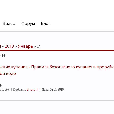
Видео
Форум
Блог
я
2019
Январь
»
»
»
14
ьи
ские купания - Правила безопасного купания в проруб
ой воде
shels-1
ов:
569
|
Добавил:
|
Дата:
14.01.2019