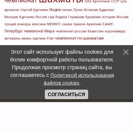
чемпионат
ОАЭ
Аргентина
СССР
суть
Индия
времени
Сергей Кургинян
ленин
Путин
Испания
Будапешт
Венгрия
Кургинян
Россия
сша
Родина
Германия
Бразилия
история
Москва
Санкт-
греция
юниоры
мексика
МЕХИКО
сказка
пушкин
Армения
Петербург
чемпионат Мира
чемпионат россии
Казахстан
коронавирус
чемпионат по шахматам
ветераны
жизнь
картина
Fide
Этот сайт использует файлы cookies для
более комфортной работы пользователя.
Продолжая просмотр страниц сайта, вы
Политикой использования
соглашаетесь с
файлов cookies
.
СОГЛАСИТЬСЯ
Счетчик
символов
uCoz
Хостинг от