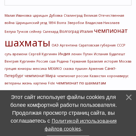
Малая Ивановка
царицын
Дубовка
Сталинград
Великая Отечественная
война
Царицынский уезд
1894
Волга
Зверобои
Владислав Николаев
чемпионат
Волгоград
Италия
Белуха
Тучков
сейнер
Салехард
шахматы
ОАЭ
Аргентина
Саратовская губерния
СССР
Индия
суть времени
Сергей Кургинян
ленин
Путин
Испания
Будапешт
Венгрия
Кургинян
Россия
сша
Родина
Германия
Бразилия
история
Москва
Санкт-
греция
юниоры
мексика
МЕХИКО
сказка
пушкин
Армения
Петербург
чемпионат Мира
чемпионат россии
Казахстан
коронавирус
чемпионат по шахматам
ветераны
жизнь
картина
Fide
Этот сайт использует файлы cookies для
более комфортной работы пользователя.
Продолжая просмотр страниц сайта, вы
Политикой использования
соглашаетесь с
файлов cookies
.