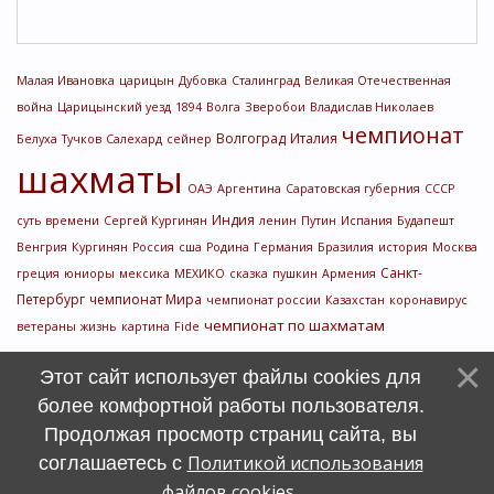
Малая Ивановка
царицын
Дубовка
Сталинград
Великая Отечественная
война
Царицынский уезд
1894
Волга
Зверобои
Владислав Николаев
чемпионат
Волгоград
Италия
Белуха
Тучков
Салехард
сейнер
шахматы
ОАЭ
Аргентина
Саратовская губерния
СССР
Индия
суть времени
Сергей Кургинян
ленин
Путин
Испания
Будапешт
Венгрия
Кургинян
Россия
сша
Родина
Германия
Бразилия
история
Москва
Санкт-
греция
юниоры
мексика
МЕХИКО
сказка
пушкин
Армения
Петербург
чемпионат Мира
чемпионат россии
Казахстан
коронавирус
чемпионат по шахматам
ветераны
жизнь
картина
Fide
Этот сайт использует файлы cookies для
более комфортной работы пользователя.
Продолжая просмотр страниц сайта, вы
Политикой использования
соглашаетесь с
файлов cookies
.