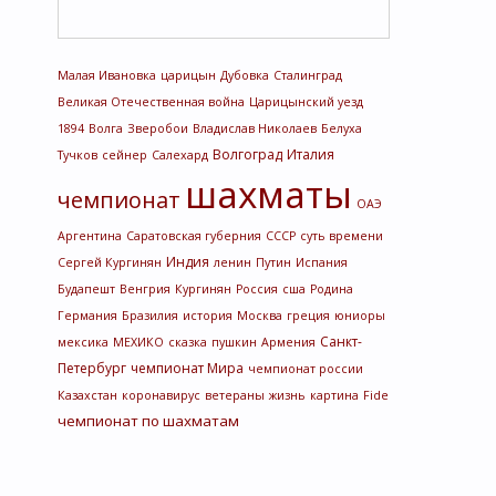
Малая Ивановка
царицын
Дубовка
Сталинград
Великая Отечественная война
Царицынский уезд
1894
Волга
Зверобои
Владислав Николаев
Белуха
Волгоград
Италия
Тучков
сейнер
Салехард
шахматы
чемпионат
ОАЭ
Аргентина
Саратовская губерния
СССР
суть времени
Индия
Сергей Кургинян
ленин
Путин
Испания
Будапешт
Венгрия
Кургинян
Россия
сша
Родина
Германия
Бразилия
история
Москва
греция
юниоры
Санкт-
мексика
МЕХИКО
сказка
пушкин
Армения
Петербург
чемпионат Мира
чемпионат россии
Казахстан
коронавирус
ветераны
жизнь
картина
Fide
чемпионат по шахматам