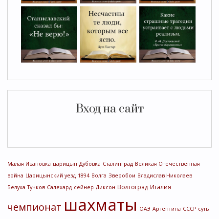
Вход на сайт
Малая Ивановка
царицын
Дубовка
Сталинград
Великая Отечественная
война
Царицынский уезд
1894
Волга
Зверобои
Владислав Николаев
Волгоград
Италия
Белуха
Тучков
Салехард
сейнер
Диксон
шахматы
чемпионат
ОАЭ
Аргентина
СССР
суть