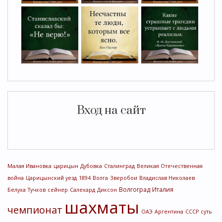
Вход на сайт
Малая Ивановка
царицын
Дубовка
Сталинград
Великая Отечественная
война
Царицынский уезд
1894
Волга
Зверобои
Владислав Николаев
Волгоград
Италия
Белуха
Тучков
сейнер
Салехард
Диксон
шахматы
чемпионат
ОАЭ
Аргентина
СССР
суть