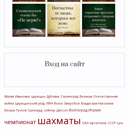
Вход на сайт
Малая Ивановка
царицын
Дубовка
Сталинград
Великая Отечественная
война
Царицынский уезд
1894
Волга
Зверобои
Владислав Николаев
Волгоград
Италия
Белуха
Тучков
Салехард
сейнер
Диксон
шахматы
чемпионат
ОАЭ
Аргентина
СССР
суть