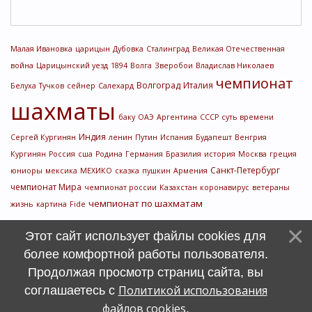
Малая Ивановка
царицын
Дубовка
Сталинград
Великая Отечественная
война
Царицынский уезд
1894
Волга
Зверобои
Владислав Николаев
чемпионат
Волгоград
Италия
Белуха
Тучков
сейнер
Салехард
шахматы
баку
ОАЭ
Аргентина
СССР
суть времени
Индия
Сергей Кургинян
ленин
Путин
Испания
Будапешт
Венгрия
Кургинян
Россия
сша
Родина
Германия
Бразилия
история
Москва
греция
Санкт-Петербург
юниоры
мексика
МЕХИКО
сказка
пушкин
Армения
чемпионат Мира
чемпионат россии
Казахстан
коронавирус
ветераны
чемпионат по шахматам
жизнь
картина
Fide
Этот сайт использует файлы cookies для
более комфортной работы пользователя.
Продолжая просмотр страниц сайта, вы
Политикой использования
соглашаетесь с
файлов cookies
.