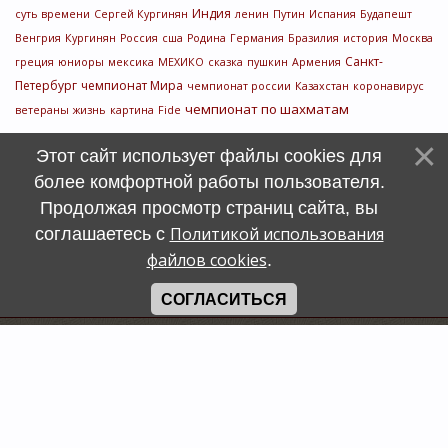
Индия
суть времени
Сергей Кургинян
ленин
Путин
Испания
Будапешт
Венгрия
Кургинян
Россия
сша
Родина
Германия
Бразилия
история
Москва
Санкт-
греция
юниоры
мексика
МЕХИКО
сказка
пушкин
Армения
Петербург
чемпионат Мира
чемпионат россии
Казахстан
коронавирус
чемпионат по шахматам
ветераны
жизнь
картина
Fide
Этот сайт использует файлы cookies для
более комфортной работы пользователя.
Продолжая просмотр страниц сайта, вы
Политикой использования
соглашаетесь с
файлов cookies
.
СОГЛАСИТЬСЯ
Счетчик
символов
uCoz
Хостинг от