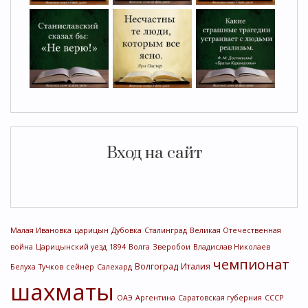
Вход на сайт
Малая Ивановка
царицын
Дубовка
Сталинград
Великая Отечественная
война
Царицынский уезд
1894
Волга
Зверобои
Владислав Николаев
чемпионат
Волгоград
Италия
Белуха
Тучков
сейнер
Салехард
шахматы
ОАЭ
Аргентина
Саратовская губерния
СССР