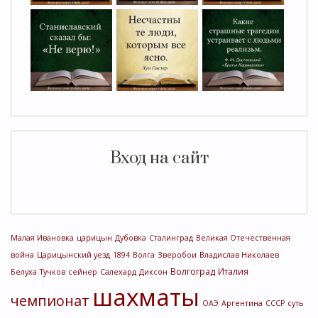
Вход на сайт
Малая Ивановка
царицын
Дубовка
Сталинград
Великая Отечественная
война
Царицынский уезд
1894
Волга
Зверобои
Владислав Николаев
Волгоград
Италия
Белуха
Тучков
сейнер
Салехард
Диксон
шахматы
чемпионат
ОАЭ
Аргентина
СССР
суть