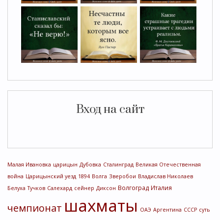
Вход на сайт
Малая Ивановка
царицын
Дубовка
Сталинград
Великая Отечественная
война
Царицынский уезд
1894
Волга
Зверобои
Владислав Николаев
Волгоград
Италия
Белуха
Тучков
Салехард
сейнер
Диксон
шахматы
чемпионат
ОАЭ
Аргентина
СССР
суть