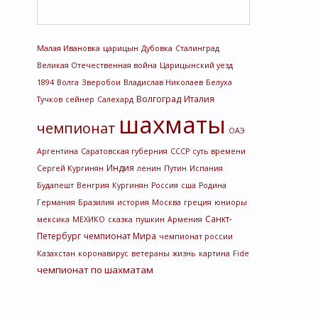
Малая Ивановка
царицын
Дубовка
Сталинград
Великая Отечественная война
Царицынский уезд
1894
Волга
Зверобои
Владислав Николаев
Белуха
Волгоград
Италия
Тучков
сейнер
Салехард
шахматы
чемпионат
ОАЭ
Аргентина
Саратовская губерния
СССР
суть времени
Индия
Сергей Кургинян
ленин
Путин
Испания
Будапешт
Венгрия
Кургинян
Россия
сша
Родина
Германия
Бразилия
история
Москва
греция
юниоры
Санкт-
мексика
МЕХИКО
сказка
пушкин
Армения
Петербург
чемпионат Мира
чемпионат россии
Казахстан
коронавирус
ветераны
жизнь
картина
Fide
чемпионат по шахматам