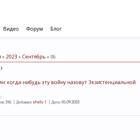
Видео
Форум
Блог
я
2023
Сентябрь
»
»
»
05
о
ян: когда-нибудь эту войну назовут Экзистенциальной
shels-1
ов:
245
|
Добавил:
|
Дата:
05.09.2023