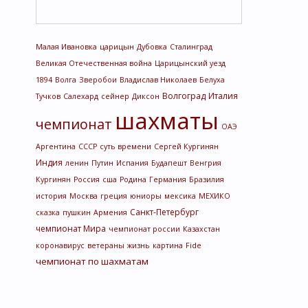
Малая Ивановка
царицын
Дубовка
Сталинград
Великая Отечественная война
Царицынский уезд
1894
Волга
Зверобои
Владислав Николаев
Белуха
Волгоград
Италия
Тучков
Салехард
сейнер
Диксон
шахматы
чемпионат
ОАЭ
Аргентина
СССР
суть времени
Сергей Кургинян
Индия
ленин
Путин
Испания
Будапешт
Венгрия
Кургинян
Россия
сша
Родина
Германия
Бразилия
история
Москва
греция
юниоры
мексика
МЕХИКО
Санкт-Петербург
сказка
пушкин
Армения
чемпионат Мира
чемпионат россии
Казахстан
коронавирус
ветераны
жизнь
картина
Fide
чемпионат по шахматам