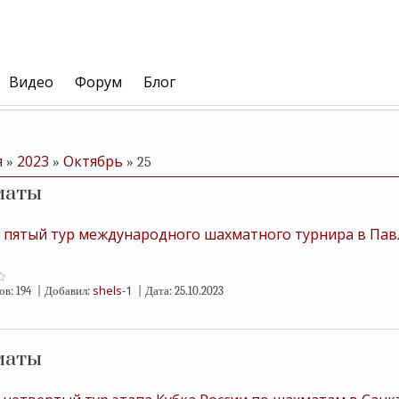
Видео
Форум
Блог
я
2023
Октябрь
»
»
»
25
маты
 пятый тур международного шахматного турнира в Па
shels-1
ов:
194
|
Добавил:
|
Дата:
25.10.2023
маты