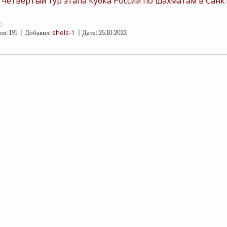
 четвертый тур этапа Кубка России по шахматам в Санк
shels-1
ов:
191
|
Добавил:
|
Дата:
25.10.2023