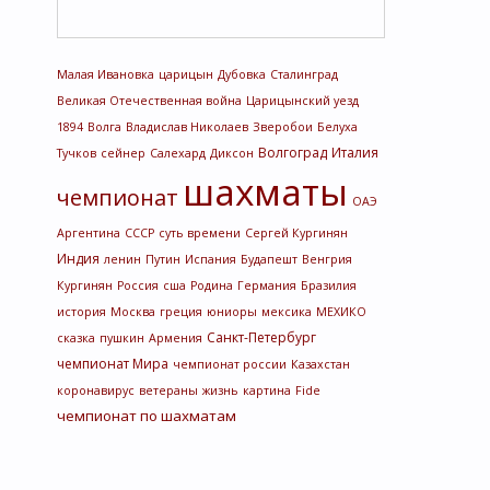
Малая Ивановка
царицын
Дубовка
Сталинград
Великая Отечественная война
Царицынский уезд
1894
Волга
Владислав Николаев
Зверобои
Белуха
Волгоград
Италия
Тучков
сейнер
Салехард
Диксон
шахматы
чемпионат
ОАЭ
Аргентина
СССР
суть времени
Сергей Кургинян
Индия
ленин
Путин
Испания
Будапешт
Венгрия
Кургинян
Россия
сша
Родина
Германия
Бразилия
история
Москва
греция
юниоры
мексика
МЕХИКО
Санкт-Петербург
сказка
пушкин
Армения
чемпионат Мира
чемпионат россии
Казахстан
коронавирус
ветераны
жизнь
картина
Fide
чемпионат по шахматам