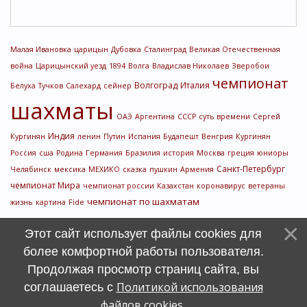
Малая Ивановка
царицын
Дубовка
Сталинград
Великая Отечественная
война
Царицынский уезд
1894
Волга
Владислав Николаев
Зверобои
чемпионат
Волгоград
Италия
Белуха
Тучков
Салехард
сейнер
шахматы
ОАЭ
Аргентина
СССР
суть времени
Сергей
Индия
Кургинян
ленин
Путин
Испания
Будапешт
Венгрия
Кургинян
Россия
сша
Родина
Германия
Бразилия
история
Москва
греция
юниоры
Санкт-Петербург
Челябинск
мексика
МЕХИКО
сказка
пушкин
Армения
чемпионат Мира
чемпионат россии
Казахстан
коронавирус
ветераны
чемпионат по шахматам
жизнь
картина
Fide
Этот сайт использует файлы cookies для
более комфортной работы пользователя.
Продолжая просмотр страниц сайта, вы
Политикой использования
соглашаетесь с
файлов cookies
.