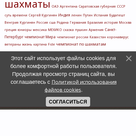
шахматы
ОАЭ
Аргентина
Саратовская губерния
СССР
Индия
суть времени
Сергей Кургинян
ленин
Путин
Испания
Будапешт
Венгрия
Кургинян
Россия
сша
Родина
Германия
Бразилия
история
Москва
Санкт-
греция
юниоры
мексика
МЕХИКО
сказка
пушкин
Армения
Петербург
чемпионат Мира
чемпионат россии
Казахстан
коронавирус
чемпионат по шахматам
ветераны
жизнь
картина
Fide
Этот сайт использует файлы cookies для
более комфортной работы пользователя.
Продолжая просмотр страниц сайта, вы
Политикой использования
соглашаетесь с
файлов cookies
.
СОГЛАСИТЬСЯ
Счетчик
символов