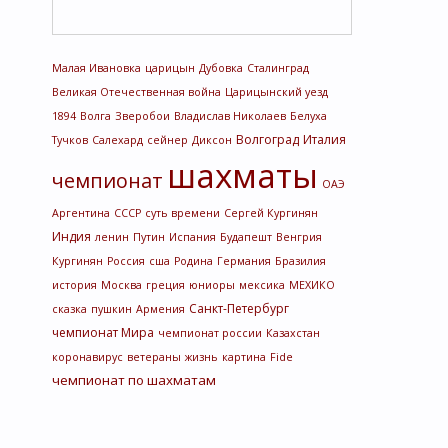
Малая Ивановка
царицын
Дубовка
Сталинград
Великая Отечественная война
Царицынский уезд
1894
Волга
Зверобои
Владислав Николаев
Белуха
Волгоград
Италия
Тучков
Салехард
сейнер
Диксон
шахматы
чемпионат
ОАЭ
Аргентина
СССР
суть времени
Сергей Кургинян
Индия
ленин
Путин
Испания
Будапешт
Венгрия
Кургинян
Россия
сша
Родина
Германия
Бразилия
история
Москва
греция
юниоры
мексика
МЕХИКО
Санкт-Петербург
сказка
пушкин
Армения
чемпионат Мира
чемпионат россии
Казахстан
коронавирус
ветераны
жизнь
картина
Fide
чемпионат по шахматам