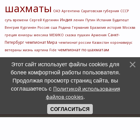
шахматы
ОАЭ
Аргентина
Саратовская губерния
СССР
Индия
суть времени
Сергей Кургинян
ленин
Путин
Испания
Будапешт
Венгрия
Кургинян
Россия
сша
Родина
Германия
Бразилия
история
Москва
Санкт-
греция
юниоры
мексика
МЕХИКО
сказка
пушкин
Армения
Петербург
чемпионат Мира
чемпионат россии
Казахстан
коронавирус
чемпионат по шахматам
ветераны
жизнь
картина
Fide
Этот сайт использует файлы cookies для
более комфортной работы пользователя.
Продолжая просмотр страниц сайта, вы
Политикой использования
соглашаетесь с
файлов cookies
.
СОГЛАСИТЬСЯ
Счетчик
символов