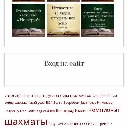
Вход на сайт
Малая Ивановка
царицын
Дубовка
Сталинград
Великая Отечественная
война
Царицынский уезд
1894
Волга
Зверобои
Владислав Николаев
чемпионат
Волгоград
Италия
Белуха
Тучков
Салехард
сейнер
шахматы
баку
ОАЭ
Аргентина
СССР
суть времени