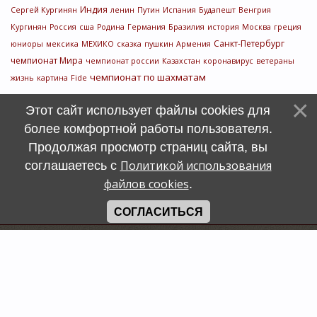
Индия
Сергей Кургинян
ленин
Путин
Испания
Будапешт
Венгрия
Кургинян
Россия
сша
Родина
Германия
Бразилия
история
Москва
греция
Санкт-Петербург
юниоры
мексика
МЕХИКО
сказка
пушкин
Армения
чемпионат Мира
чемпионат россии
Казахстан
коронавирус
ветераны
чемпионат по шахматам
жизнь
картина
Fide
Этот сайт использует файлы cookies для
более комфортной работы пользователя.
Продолжая просмотр страниц сайта, вы
Политикой использования
соглашаетесь с
файлов cookies
.
СОГЛАСИТЬСЯ
Счетчик
символов
uCoz
Хостинг от