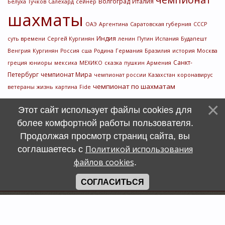
Волгоград
Италия
Белуха
Тучков
Салехард
сейнер
шахматы
ОАЭ
Аргентина
Саратовская губерния
СССР
Индия
суть времени
Сергей Кургинян
ленин
Путин
Испания
Будапешт
Венгрия
Кургинян
Россия
сша
Родина
Германия
Бразилия
история
Москва
Санкт-
греция
юниоры
мексика
МЕХИКО
сказка
пушкин
Армения
Петербург
чемпионат Мира
чемпионат россии
Казахстан
коронавирус
чемпионат по шахматам
ветераны
жизнь
картина
Fide
Этот сайт использует файлы cookies для
более комфортной работы пользователя.
Продолжая просмотр страниц сайта, вы
Политикой использования
соглашаетесь с
файлов cookies
.
СОГЛАСИТЬСЯ
Счетчик