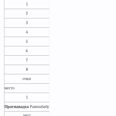
1
2
3
4
5
6
7
8
очки
место
1
Прагнанадха
Рамешбабу