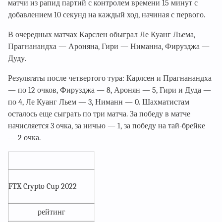
матчи из рапид партий с контролем времени 15 минут с
добавлением 10 секунд на каждый ход, начиная с первого.
В очередных матчах Карслен обыграл Ле Куанг Льема,
Прагнанандха — Ароняна, Гири — Ниманна, Фирузджа —
Дуду.
Результаты после четвертого тура: Карлсен и Прагнанандха
— по 12 очков, Фирузджа — 8, Аронян — 5, Гири и Дуда —
по 4, Ле Куанг Льем — 3, Ниманн — 0. Шахматистам
осталось еще сыграть по три матча. За победу в матче
начисляется 3 очка, за ничью — 1, за победу на тай-брейке
— 2 очка.
FTX Crypto Cup 2022
рейтинг