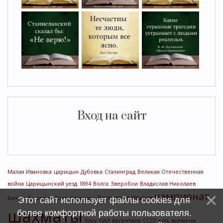
Вход на сайт
Малая Ивановка
царицын
Дубовка
Сталинград
Великая Отечественная
война
Царицынский уезд
1894
Волга
Зверобои
Владислав Николаев
чемпионат
Волгоград
Италия
Белуха
Тучков
сейнер
Салехард
Этот сайт использует файлы cookies для
шахматы
более комфортной работы пользователя.
баку
ОАЭ
Аргентина
СССР
суть времени