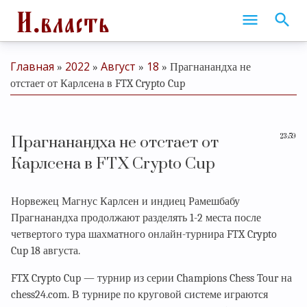
Главная
2022
Август
18
»
»
»
» Прагнанандха не
отстает от Карлсена в FTX Crypto Cup
23:59
Прагнанандха не отстает от
Карлсена в FTX Crypto Cup
Норвежец Магнус Карлсен и индиец Рамешбабу
Прагнанандха продолжают разделять 1-2 места после
четвертого тура шахматного онлайн-турнира FTX Crypto
Cup 18 августа.
FTX Crypto Cup — турнир из серии Champions Chess Tour на
chess24.com. В турнире по круговой системе играются