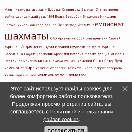
Малая Ивановка
царицын
Дубовка
Сталинград
Великая Отечественная
война
Царицынский уезд
1894
Волга
Зверобои
Владислав Николаев
чемпионат
Волгоград
Италия
Белуха
Тучков
Салехард
сейнер
шахматы
ОАЭ
Аргентина
СССР
суть времени
Сергей
Индия
Кургинян
ленин
Путин
Испания
Будапешт
Венгрия
Кургинян
Россия
сша
Родина
Германия
Бразилия
история
Москва
греция
юниоры
Санкт-Петербург
Челябинск
мексика
МЕХИКО
сказка
пушкин
Армения
чемпионат Мира
чемпионат россии
Казахстан
коронавирус
ветераны
чемпионат по шахматам
жизнь
картина
Fide
Этот сайт использует файлы cookies для
более комфортной работы пользователя.
Продолжая просмотр страниц сайта, вы
Политикой использования
соглашаетесь с
файлов cookies
.
СОГЛАСИТЬСЯ