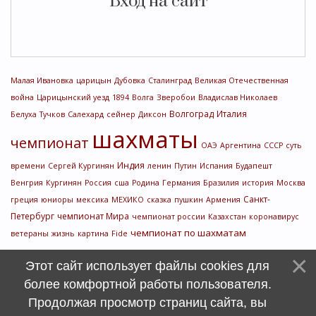
Вход на сайт
Малая Ивановка
царицын
Дубовка
Сталинград
Великая Отечественная
война
Царицынский уезд
1894
Волга
Зверобои
Владислав Николаев
Волгоград
Италия
Белуха
Тучков
Салехард
сейнер
Диксон
шахматы
чемпионат
ОАЭ
Аргентина
СССР
суть
Индия
времени
Сергей Кургинян
ленин
Путин
Испания
Будапешт
Венгрия
Кургинян
Россия
сша
Родина
Германия
Бразилия
история
Москва
Санкт-
греция
юниоры
мексика
МЕХИКО
сказка
пушкин
Армения
Петербург
чемпионат Мира
чемпионат россии
Казахстан
коронавирус
чемпионат по шахматам
ветераны
жизнь
картина
Fide
Этот сайт использует файлы cookies для
более комфортной работы пользователя.
Продолжая просмотр страниц сайта, вы