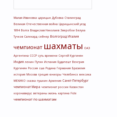
Малая Ивановка
царицын
Дубовка
Сталинград
Великая Отечественная война
Царицынский уезд
1894
Волга
Владислав Николаев
Зверобои
Белуха
Волгоград
Италия
Тучков
Салехард
сейнер
шахматы
чемпионат
ОАЭ
Аргентина
СССР
суть времени
Сергей Кургинян
Индия
ленин
Путин
Испания
Будапешт
Венгрия
Кургинян
Россия
сша
Родина
Германия
Бразилия
история
Москва
греция
юниоры
Челябинск
мексика
Санкт-Петербург
МЕХИКО
сказка
пушкин
Армения
чемпионат Мира
чемпионат россии
Казахстан
коронавирус
ветераны
жизнь
картина
Fide
чемпионат по шахматам