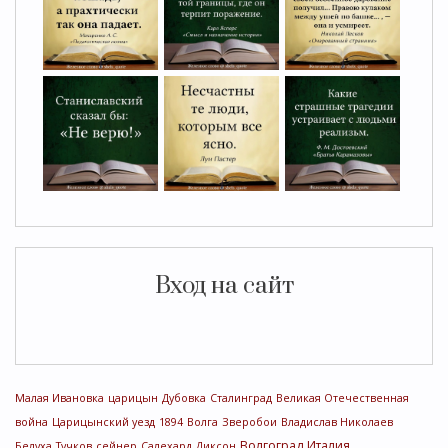
Вход на сайт
Малая Ивановка
царицын
Дубовка
Сталинград
Великая Отечественная
война
Царицынский уезд
1894
Волга
Зверобои
Владислав Николаев
Волгоград
Италия
Белуха
Тучков
сейнер
Салехард
Диксон