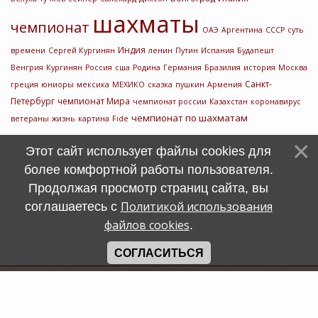
шахматы
чемпионат
ОАЭ
Аргентина
СССР
суть
Индия
времени
Сергей Кургинян
ленин
Путин
Испания
Будапешт
Венгрия
Кургинян
Россия
сша
Родина
Германия
Бразилия
история
Москва
Санкт-
греция
юниоры
мексика
МЕХИКО
сказка
пушкин
Армения
Петербург
чемпионат Мира
чемпионат россии
Казахстан
коронавирус
чемпионат по шахматам
ветераны
жизнь
картина
Fide
Этот сайт использует файлы cookies для
более комфортной работы пользователя.
Продолжая просмотр страниц сайта, вы
Политикой использования
соглашаетесь с
файлов cookies
.
СОГЛАСИТЬСЯ
Счетчик
символов