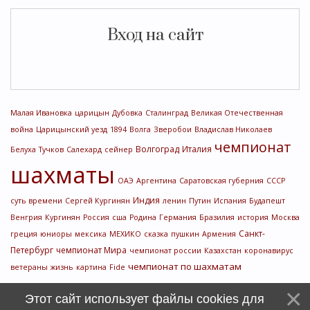
Вход на сайт
Малая Ивановка
царицын
Дубовка
Сталинград
Великая Отечественная
война
Царицынский уезд
1894
Волга
Зверобои
Владислав Николаев
чемпионат
Волгоград
Италия
Белуха
Тучков
Салехард
сейнер
шахматы
ОАЭ
Аргентина
Саратовская губерния
СССР
Индия
суть времени
Сергей Кургинян
ленин
Путин
Испания
Будапешт
Венгрия
Кургинян
Россия
сша
Родина
Германия
Бразилия
история
Москва
Санкт-
греция
юниоры
мексика
МЕХИКО
сказка
пушкин
Армения
Петербург
чемпионат Мира
чемпионат россии
Казахстан
коронавирус
чемпионат по шахматам
ветераны
жизнь
картина
Fide
Этот сайт использует файлы cookies для