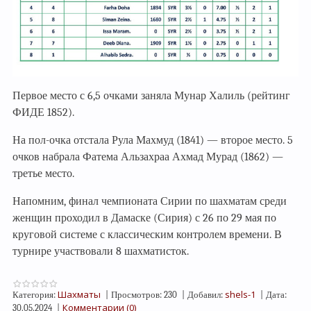
Первое место с 6,5 очками заняла Мунар Халиль (рейтинг
ФИДЕ 1852).
На пол-очка отстала Рула Махмуд (1841) — второе место. 5
очков набрала Фатема Альзахраа Ахмад Мурад (1862) —
третье место.
Напомним, финал чемпионата Сирии по шахматам среди
женщин проходил в Дамаске (Сирия) с 26 по 29 мая по
круговой системе с классическим контролем времени. В
турнире участвовали 8 шахматисток.
Шахматы
shels-1
Категория:
|
Просмотров:
230
|
Добавил:
|
Дата:
Комментарии (0)
30.05.2024
|