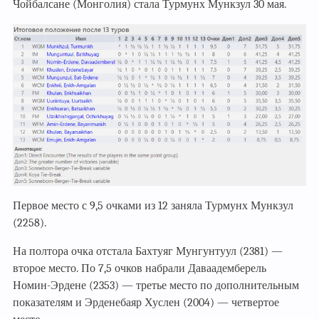
Чойбалсане (Монголия) стала Турмунх Мункзул 30 мая.
Первое место с 9,5 очками из 12 заняла Турмунх Мункзул
(2258).
На полтора очка отстала Бахтуяг Мунгунтуул (2381) —
второе место. По 7,5 очков набрали Даваадемберель
Номин-Эрдене (2353) — третье место по дополнительным
показателям и Эрденебаяр Хуслен (2004) — четвертое