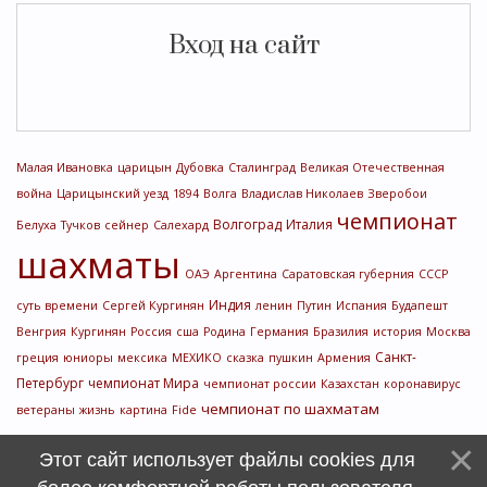
Вход на сайт
Малая Ивановка
царицын
Дубовка
Сталинград
Великая Отечественная
война
Царицынский уезд
1894
Волга
Владислав Николаев
Зверобои
чемпионат
Волгоград
Италия
Белуха
Тучков
сейнер
Салехард
шахматы
ОАЭ
Аргентина
Саратовская губерния
СССР
Индия
суть времени
Сергей Кургинян
ленин
Путин
Испания
Будапешт
Венгрия
Кургинян
Россия
сша
Родина
Германия
Бразилия
история
Москва
Санкт-
греция
юниоры
мексика
МЕХИКО
сказка
пушкин
Армения
Петербург
чемпионат Мира
чемпионат россии
Казахстан
коронавирус
чемпионат по шахматам
ветераны
жизнь
картина
Fide
Этот сайт использует файлы cookies для