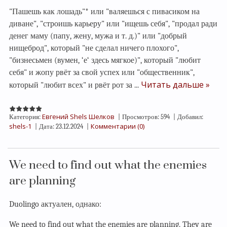
"Пашешь как лошадь"* или "валяешься с пивасиком на
диване", "строишь карьеру" или "ищешь себя", "продал ради
денег маму (папу, жену, мужа и т. д.)" или "добрый
нищеброд", который "не сделал ничего плохого",
"бизнесьмен (вумен, ‘е‘ здесь мягкое)", который "любит
себя" и жопу рвёт за свой успех или "общественник",
Читать дальше »
который "любит всех" и рвёт рот за
...
Евгений Shels Шелков
Категория:
|
Просмотров:
594
|
Добавил:
shels-1
Комментарии (0)
|
Дата:
23.12.2024
|
We need to find out what the enemies
are planning
Duolingo актуален, однако:
We need to find out what the enemies are planning. They are