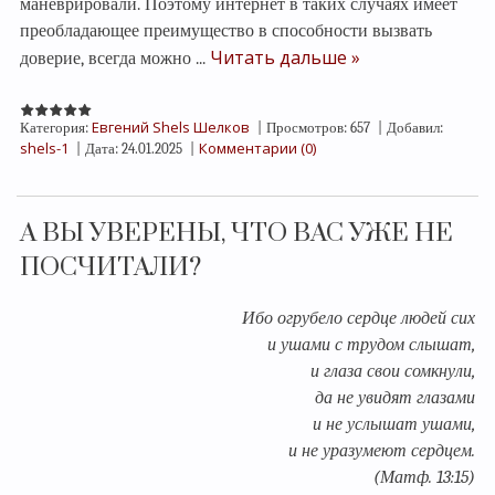
маневрировали. Поэтому интернет в таких случаях имеет
преобладающее преимущество в способности вызвать
Читать дальше »
доверие, всегда можно
...
Евгений Shels Шелков
Категория:
|
Просмотров:
657
|
Добавил:
shels-1
Комментарии (0)
|
Дата:
24.01.2025
|
А ВЫ УВЕРЕНЫ, ЧТО ВАС УЖЕ НЕ
ПОСЧИТАЛИ?
Ибо огрубело сердце людей сих
и ушами с трудом слышат,
и глаза свои сомкнули,
да не увидят глазами
и не услышат ушами,
и не уразумеют сердцем.
(Матф. 13:15)