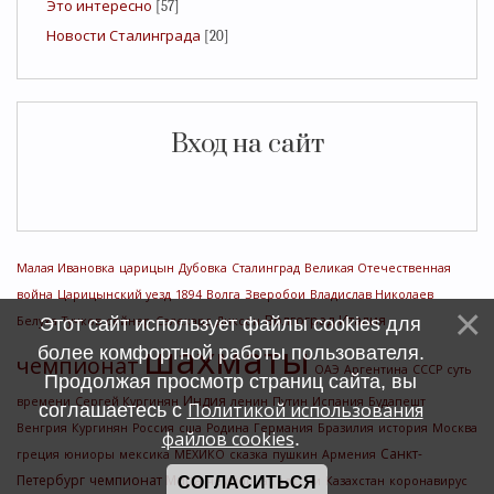
Это интересно
[57]
Новости Сталинграда
[20]
Вход на сайт
Малая Ивановка
царицын
Дубовка
Сталинград
Великая Отечественная
война
Царицынский уезд
1894
Волга
Зверобои
Владислав Николаев
Волгоград
Италия
Белуха
Этот сайт использует файлы cookies для
Тучков
сейнер
Салехард
Диксон
шахматы
более комфортной работы пользователя.
чемпионат
ОАЭ
Аргентина
СССР
суть
Продолжая просмотр страниц сайта, вы
Индия
времени
Сергей Кургинян
ленин
Путин
Испания
Будапешт
Политикой использования
соглашаетесь с
Венгрия
Кургинян
Россия
сша
Родина
Германия
Бразилия
история
Москва
файлов cookies
.
Санкт-
греция
юниоры
мексика
МЕХИКО
сказка
пушкин
Армения
Петербург
чемпионат Мира
СОГЛАСИТЬСЯ
чемпионат россии
Казахстан
коронавирус