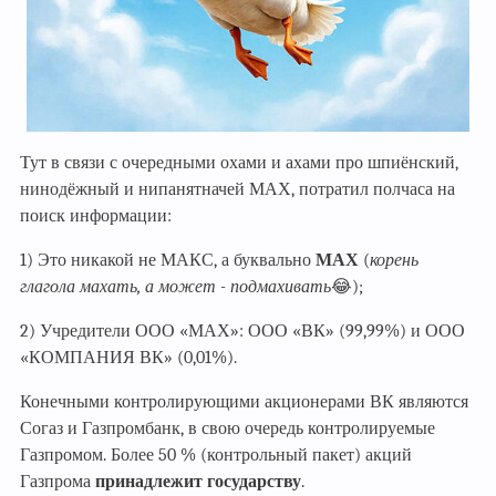
Тут в связи с очередными охами и ахами про шпиёнский,
нинодёжный и нипанятначей МАХ, потратил полчаса на
поиск информации:
1) Это никакой не МАКС, а буквально
МАХ
(
корень
глагола махать, а может - подмахивать
😂);
2) Учредители ООО «МАХ»: ООО «ВК» (99,99%) и ООО
«КОМПАНИЯ ВК» (0,01%).
Конечными контролирующими акционерами ВК являются
Согаз и Газпромбанк, в свою очередь контролируемые
Газпромом. Более 50 % (контрольный пакет) акций
Газпрома
принадлежит государству
.