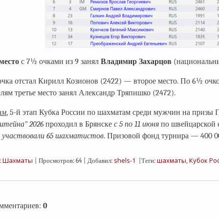
место
с 7½ очками из 9 занял
Владимир Захарцов
(национальны
очка отстал Кирилл Козионов (2422) — второе место. По 6½ очк
елям третье место занял Александр Тряпишко (2472).
им
, 5-й этап Кубка России по шахматам среди мужчин на призы 
штейна" 2026
проходил в Брянске
с 5 по 11 июня
по швейцарской с
 участвовали 65 шахматистов
. Призовой фонд турнира — 400 000
Шахматы
shels-1
шахматы
Кубок Ро
:
|
Просмотров
:
64
|
Добавил
:
|
Теги
:
,
омментариев
:
0