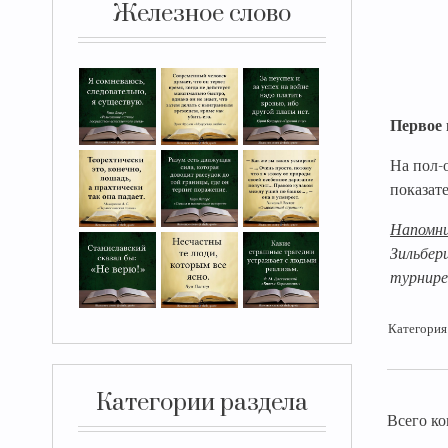
Железное слово
Первое 
На пол-
показат
Напомн
Зильбер
турнире
Категория
Категории раздела
Всего к