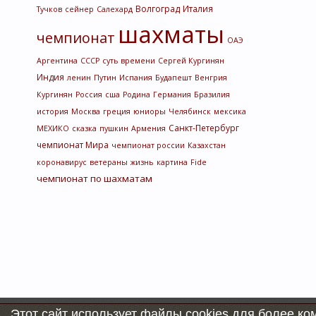
Волгоград
Италия
Тучков
сейнер
Салехард
шахматы
чемпионат
ОАЭ
Аргентина
СССР
суть времени
Сергей Кургинян
Индия
ленин
Путин
Испания
Будапешт
Венгрия
Кургинян
Россия
сша
Родина
Германия
Бразилия
история
Москва
греция
юниоры
Челябинск
мексика
Санкт-Петербург
МЕХИКО
сказка
пушкин
Армения
чемпионат Мира
чемпионат россии
Казахстан
коронавирус
ветераны
жизнь
картина
Fide
чемпионат по шахматам
Этот сайт использует файлы cookies для более к