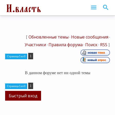
Обновленные темы
Новые сообщения
[
·
·
Участники
Правила форума
Поиск
RSS
·
·
·
]
1
Страница
1
из
0
В данном форуме нет ни одной темы
1
Страница
1
из
0