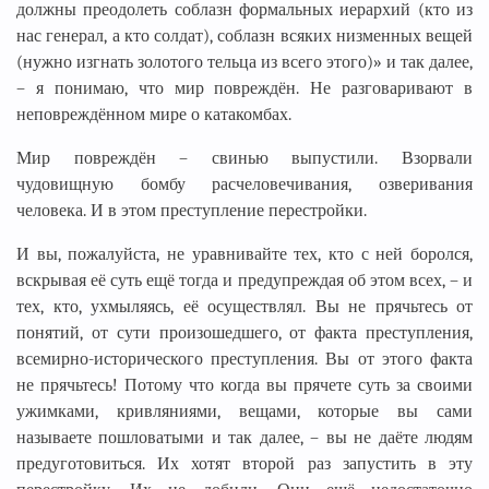
должны преодолеть соблазн формальных иерархий (кто из
нас генерал, а кто солдат), соблазн всяких низменных вещей
(нужно изгнать золотого тельца из всего этого)» и так далее,
– я понимаю, что мир повреждён. Не разговаривают в
неповреждённом мире о катакомбах.
Мир повреждён – свинью выпустили. Взорвали
чудовищную бомбу расчеловечивания, озверивания
человека. И в этом преступление перестройки.
И вы, пожалуйста, не уравнивайте тех, кто с ней боролся,
вскрывая её суть ещё тогда и предупреждая об этом всех, – и
тех, кто, ухмыляясь, её осуществлял. Вы не прячьтесь от
понятий, от сути произошедшего, от факта преступления,
всемирно-исторического преступления. Вы от этого факта
не прячьтесь! Потому что когда вы прячете суть за своими
ужимками, кривляниями, вещами, которые вы сами
называете пошловатыми и так далее, – вы не даёте людям
предуготовиться. Их хотят второй раз запустить в эту