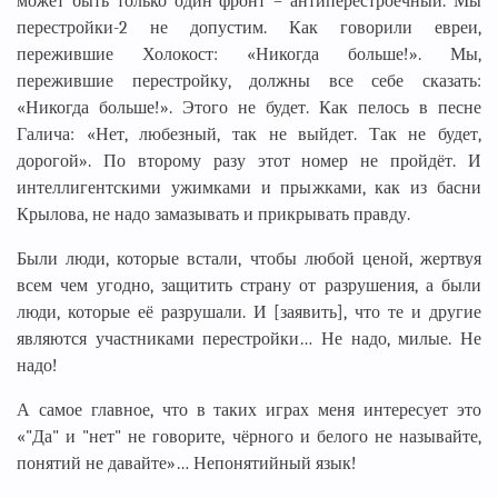
может быть только один фронт – антиперестроечный. Мы
перестройки-2 не допустим. Как говорили евреи,
пережившие Холокост: «Никогда больше!». Мы,
пережившие перестройку, должны все себе сказать:
«Никогда больше!». Этого не будет. Как пелось в песне
Галича: «Нет, любезный, так не выйдет. Так не будет,
дорогой». По второму разу этот номер не пройдёт. И
интеллигентскими ужимками и прыжками, как из басни
Крылова, не надо замазывать и прикрывать правду.
Были люди, которые встали, чтобы любой ценой, жертвуя
всем чем угодно, защитить страну от разрушения, а были
люди, которые её разрушали. И [заявить], что те и другие
являются участниками перестройки… Не надо, милые. Не
надо!
А самое главное, что в таких играх меня интересует это
«"Да" и "нет" не говорите, чёрного и белого не называйте,
понятий не давайте»… Непонятийный язык!