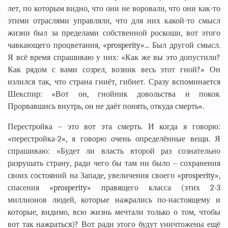
лет, по которым видно, что они не воровали, что они как-то
этими отраслями управляли, что для них какой-то смысл
жизни был за пределами собственной роскоши, вот этого
чавкающего процветания, «prosperity»... Был другой смысл.
Я всё время спрашиваю у них: «Как же вы это допустили?
Как рядом с вами созрел, возник весь этот гной?» Он
излился так, что страна гниёт, гибнет. Сразу вспоминается
Шекспир: «Вот он, гнойник довольства и покоя.
Прорвавшись внутрь, он не даёт понять, откуда смерть».
Перестройка – это вот эта смерть. И когда я говорю:
«перестройка-2», я говорю очень определённые вещи. Я
спрашиваю: «Будет ли власть второй раз сознательно
разрушать страну, ради чего бы там ни было – сохранения
своих состояний на Западе, увеличения своего «prosperity»,
спасения «prosperity» правящего класса (этих 2-3
миллионов людей, которые нажрались по-настоящему и
которые, видимо, всю жизнь мечтали только о том, чтобы
вот так нажраться)? Вот ради этого будут уничтожены ещё