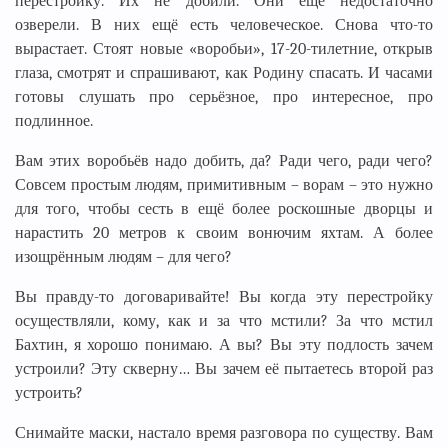
перестройку. Их не добили. Они ещё недостаточно
озверели. В них ещё есть человеческое. Снова что-то
вырастает. Стоят новые «воробьи», 17-20-тилетние, открыв
глаза, смотрят и спрашивают, как Родину спасать. И часами
готовы слушать про серьёзное, про интересное, про
подлинное.
Вам этих воробьёв надо добить, да? Ради чего, ради чего?
Совсем простым людям, примитивным – ворам – это нужно
для того, чтобы сесть в ещё более роскошные дворцы и
нарастить 20 метров к своим вонючим яхтам. А более
изощрённым людям – для чего?
Вы правду-то договаривайте! Вы когда эту перестройку
осуществляли, кому, как и за что мстили? За что мстил
Бахтин, я хорошо понимаю. А вы? Вы эту подлость зачем
устроили? Эту скверну… Вы зачем её пытаетесь второй раз
устроить?
Снимайте маски, настало время разговора по существу. Вам