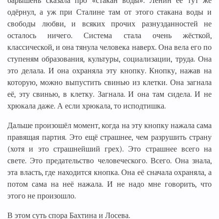
барышень сказала про «стакан воды». Ленин её тут же
одёрнул, а уж при Сталине там от этого стакана воды и
свободы любви, и всяких прочих разнузданностей не
осталось ничего. Система стала очень жёсткой,
классической, и она тянула человека наверх. Она вела его по
ступеням образования, культуры, социализации, труда. Она
это делала. И она охраняла эту кнопку. Кнопку, нажав на
которую, можно выпустить свинью из клетки. Она загнала
её, эту свинью, в клетку. Загнала. И она там сидела. И не
хрюкала даже. А если хрюкала, то исподтишка.
Дальше произошёл момент, когда на эту кнопку нажала сама
правящая партия. Это ещё страшнее, чем разрушить страну
(хотя и это страшнейший грех). Это страшнее всего на
свете. Это предательство человеческого. Всего. Она знала,
эта власть, где находится кнопка. Она её сначала охраняла, а
потом сама на неё нажала. И не надо мне говорить, что
этого не произошло.
В этом суть спора Бахтина и Лосева.