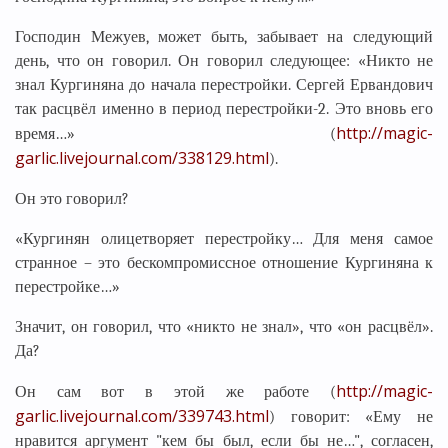
Господин Межуев, может быть, забывает на следующий
день, что он говорил. Он говорил следующее: «Никто не
знал Кургиняна до начала перестройки. Сергей Ервандович
так расцвёл именно в период перестройки-2. Это вновь его
http://magic-
время…» (
garlic.livejournal.com/338129.html
).
Он это говорил?
«Кургинян олицетворяет перестройку… Для меня самое
странное – это бескомпромиссное отношение Кургиняна к
перестройке…»
Значит, он говорил, что «никто не знал», что «он расцвёл».
Да?
http://magic-
Он сам вот в этой же работе (
garlic.livejournal.com/339743.html
) говорит: «Ему не
нравится аргумент "кем бы был, если бы не…", согласен,