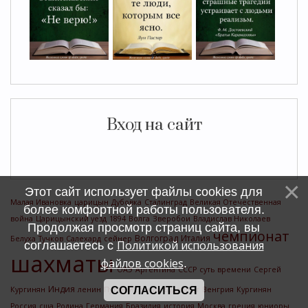
Вход на сайт
Этот сайт использует файлы cookies для
Малая Ивановка
царицын
Дубовка
Сталинград
Великая Отечественная
более комфортной работы пользователя.
война
Царицынский уезд
1894
Волга
Зверобои
Владислав Николаев
Продолжая просмотр страниц сайта, вы
чемпионат
Волгоград
Италия
Белуха
Тучков
Салехард
сейнер
Политикой использования
соглашаетесь с
шахматы
файлов cookies
.
ОАЭ
Аргентина
СССР
суть времени
Сергей
Индия
Кургинян
ленин
Путин
СОГЛАСИТЬСЯ
Испания
Будапешт
Венгрия
Кургинян
Россия
сша
Родина
Германия
Бразилия
история
Москва
греция
юниоры