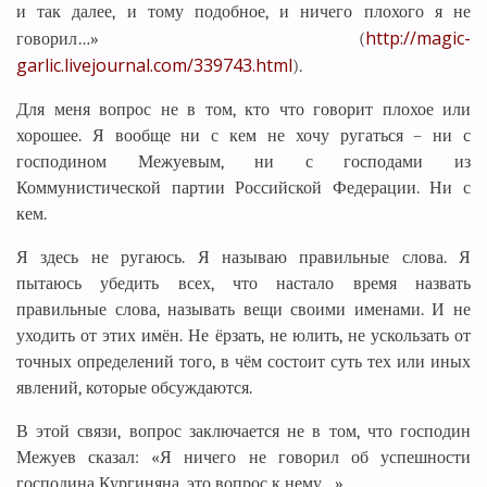
и так далее, и тому подобное, и ничего плохого я не
http://magic-
говорил…» (
garlic.livejournal.com/339743.html
).
Для меня вопрос не в том, кто что говорит плохое или
хорошее. Я вообще ни с кем не хочу ругаться – ни с
господином Межуевым, ни с господами из
Коммунистической партии Российской Федерации. Ни с
кем.
Я здесь не ругаюсь. Я называю правильные слова. Я
пытаюсь убедить всех, что настало время назвать
правильные слова, называть вещи своими именами. И не
уходить от этих имён. Не ёрзать, не юлить, не ускользать от
точных определений того, в чём состоит суть тех или иных
явлений, которые обсуждаются.
В этой связи, вопрос заключается не в том, что господин
Межуев сказал: «Я ничего не говорил об успешности
господина Кургиняна, это вопрос к нему…»