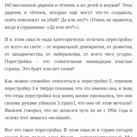
140 миллионов дяденек и тётенек и их детей и внуков? Этих
дяденек и тётенек, которые ещё могут что-то создавать,
опять поволокут на убой? Да или нет?» (Очень не нравится,
когда я спрашиваю: «Да или нет?»).
И в этом смысле надо категорически отличать перестройку
от всего на свете – от нормальной демократии, от развития,
от западничества, от либерализма, от всего чего угодно.
Перестройка – это сознательная ликвидация властью
страны. Это будет или нет снова?
Как можно спокойно относиться к перестройке-2, пережив
перестройку-1 и твёрдо понимая, что это именно она, и зная,
что отцы перестройки под конец жизни признались, что они
своими руками убивали [страну], что они об этом мечтали?
Яковлев говорил, что он затаился чуть ли не с 1956 года и
лелеял этот замысел «великий».
Вот что такое перестройка. В этом смысле в стране сегодня