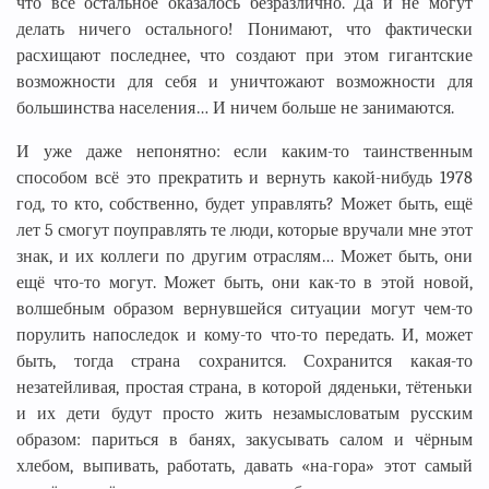
что всё остальное оказалось безразлично. Да и не могут
делать ничего остального! Понимают, что фактически
расхищают последнее, что создают при этом гигантские
возможности для себя и уничтожают возможности для
большинства населения… И ничем больше не занимаются.
И уже даже непонятно: если каким-то таинственным
способом всё это прекратить и вернуть какой-нибудь 1978
год, то кто, собственно, будет управлять? Может быть, ещё
лет 5 смогут поуправлять те люди, которые вручали мне этот
знак, и их коллеги по другим отраслям… Может быть, они
ещё что-то могут. Может быть, они как-то в этой новой,
волшебным образом вернувшейся ситуации могут чем-то
порулить напоследок и кому-то что-то передать. И, может
быть, тогда страна сохранится. Сохранится какая-то
незатейливая, простая страна, в которой дяденьки, тётеньки
и их дети будут просто жить незамысловатым русским
образом: париться в банях, закусывать салом и чёрным
хлебом, выпивать, работать, давать «на-гора» этот самый