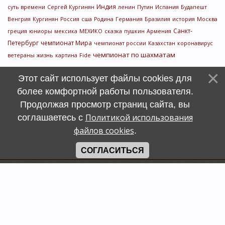
Индия
суть времени
Сергей Кургинян
ленин
Путин
Испания
Будапешт
Венгрия
Кургинян
Россия
сша
Родина
Германия
Бразилия
история
Москва
Санкт-
греция
юниоры
мексика
МЕХИКО
сказка
пушкин
Армения
Петербург
чемпионат Мира
чемпионат россии
Казахстан
коронавирус
чемпионат по шахматам
ветераны
жизнь
картина
Fide
Этот сайт использует файлы cookies для
более комфортной работы пользователя.
Продолжая просмотр страниц сайта, вы
Политикой использования
соглашаетесь с
файлов cookies
.
СОГЛАСИТЬСЯ
Счетчик
символов
uCoz
Хостинг от