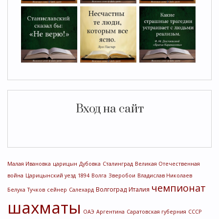
Вход на сайт
Малая Ивановка
царицын
Дубовка
Сталинград
Великая Отечественная
война
Царицынский уезд
1894
Волга
Зверобои
Владислав Николаев
чемпионат
Волгоград
Италия
Белуха
Тучков
сейнер
Салехард
шахматы
ОАЭ
Аргентина
Саратовская губерния
СССР