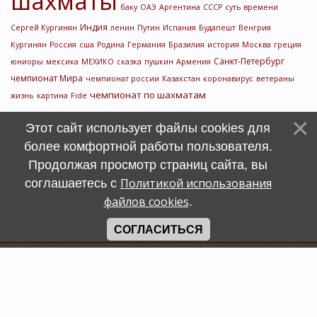
шахматы
баку
ОАЭ
Аргентина
СССР
суть времени
Индия
Сергей Кургинян
ленин
Путин
Испания
Будапешт
Венгрия
Кургинян
Россия
сша
Родина
Германия
Бразилия
история
Москва
греция
Санкт-Петербург
юниоры
мексика
МЕХИКО
сказка
пушкин
Армения
чемпионат Мира
чемпионат россии
Казахстан
коронавирус
ветераны
чемпионат по шахматам
жизнь
картина
Fide
Этот сайт использует файлы cookies для
более комфортной работы пользователя.
Продолжая просмотр страниц сайта, вы
Политикой использования
соглашаетесь с
файлов cookies
.
СОГЛАСИТЬСЯ
Счетчик
символов
uCoz
Хостинг от