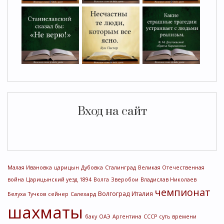
Вход на сайт
Малая Ивановка
царицын
Дубовка
Сталинград
Великая Отечественная
война
Царицынский уезд
1894
Волга
Зверобои
Владислав Николаев
чемпионат
Волгоград
Италия
Белуха
Тучков
сейнер
Салехард
шахматы
баку
ОАЭ
Аргентина
СССР
суть времени