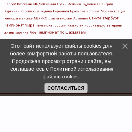
Индия
Сергей Кургинян
ленин
Путин
Испания
Будапешт
Венгрия
Кургинян
Россия
сша
Родина
Германия
Бразилия
история
Москва
греция
Санкт-Петербург
юниоры
мексика
МЕХИКО
сказка
пушкин
Армения
чемпионат Мира
чемпионат россии
Казахстан
коронавирус
ветераны
чемпионат по шахматам
жизнь
картина
Fide
Этот сайт использует файлы cookies для
более комфортной работы пользователя.
Продолжая просмотр страниц сайта, вы
Политикой использования
соглашаетесь с
файлов cookies
.
СОГЛАСИТЬСЯ
Счетчик
символов
uCoz
Хостинг от