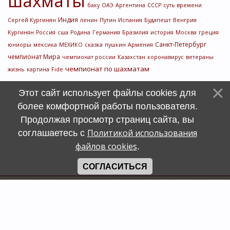
шахматы
баку
ОАЭ
Аргентина
СССР
суть времени
Индия
Сергей Кургинян
ленин
Путин
Испания
Будапешт
Венгрия
Кургинян
Россия
сша
Родина
Германия
Бразилия
история
Москва
греция
Санкт-Петербург
юниоры
мексика
МЕХИКО
сказка
пушкин
Армения
чемпионат Мира
чемпионат россии
Казахстан
коронавирус
ветераны
чемпионат по шахматам
жизнь
картина
Fide
Этот сайт использует файлы cookies для
более комфортной работы пользователя.
Продолжая просмотр страниц сайта, вы
Политикой использования
соглашаетесь с
файлов cookies
.
СОГЛАСИТЬСЯ
Счетчик
символов
uCoz
Хостинг от