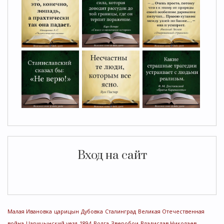
Вход на сайт
Малая Ивановка
царицын
Дубовка
Сталинград
Великая Отечественная
война
Царицынский уезд
1894
Волга
Зверобои
Владислав Николаев