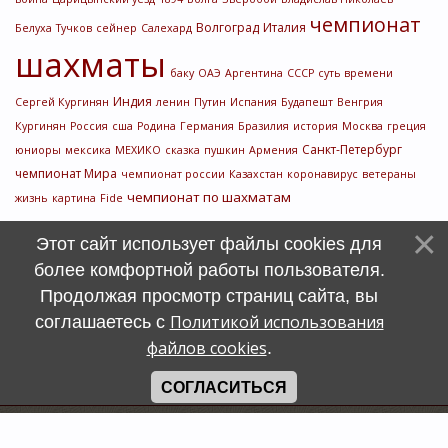
чемпионат
Волгоград
Италия
Белуха
Тучков
сейнер
Салехард
шахматы
баку
ОАЭ
Аргентина
СССР
суть времени
Индия
Сергей Кургинян
ленин
Путин
Испания
Будапешт
Венгрия
Кургинян
Россия
сша
Родина
Германия
Бразилия
история
Москва
греция
Санкт-Петербург
юниоры
мексика
МЕХИКО
сказка
пушкин
Армения
чемпионат Мира
чемпионат россии
Казахстан
коронавирус
ветераны
чемпионат по шахматам
жизнь
картина
Fide
Этот сайт использует файлы cookies для
более комфортной работы пользователя.
Продолжая просмотр страниц сайта, вы
Политикой использования
соглашаетесь с
файлов cookies
.
СОГЛАСИТЬСЯ
Счетчик