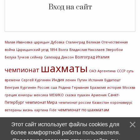
Вход на сайт
Малая Ивановка
царицын
Дубовка
Сталинград
Великая Отечественная
война
Царицынский уезд
1894
Волга
Владислав Николаев
Зверобои
Волгоград
Италия
Белуха
Тучков
сейнер
Салехард
Диксон
шахматы
чемпионат
ОАЭ
Аргентина
СССР
суть
Индия
времени
Сергей Кургинян
ленин
Путин
Испания
Будапешт
Венгрия
Кургинян
Россия
сша
Родина
Германия
Бразилия
история
Москва
Санкт-
греция
юниоры
мексика
МЕХИКО
сказка
пушкин
Армения
Петербург
чемпионат Мира
чемпионат россии
Казахстан
коронавирус
чемпионат по шахматам
ветераны
жизнь
картина
Fide
Этот сайт использует файлы cookies для
более комфортной работы пользователя.