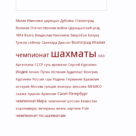
Малая Ивановка
царицын
Дубовка
Сталинград
Великая Отечественная война
Царицынский уезд
1894
Волга
Владислав Николаев
Зверобои
Белуха
Волгоград
Италия
Тучков
сейнер
Салехард
Диксон
шахматы
чемпионат
ОАЭ
Аргентина
СССР
суть времени
Сергей Кургинян
Индия
ленин
Путин
Испания
Будапешт
Венгрия
Кургинян
Россия
сша
Родина
Германия
Бразилия
история
Москва
греция
юниоры
мексика
МЕХИКО
Санкт-Петербург
сказка
пушкин
Армения
чемпионат Мира
чемпионат россии
Казахстан
коронавирус
ветераны
жизнь
картина
Fide
чемпионат по шахматам