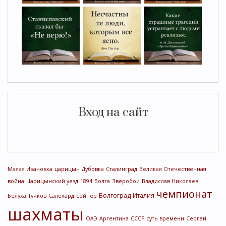
Вход на сайт
Малая Ивановка
царицын
Дубовка
Сталинград
Великая Отечественная
война
Царицынский уезд
1894
Волга
Зверобои
Владислав Николаев
чемпионат
Волгоград
Италия
Белуха
Тучков
Салехард
сейнер
шахматы
ОАЭ
Аргентина
СССР
суть времени
Сергей