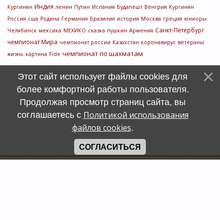
Индия
Кургинян
ленин
Путин
Испания
Будапешт
Венгрия
Кургинян
Россия
сша
Родина
Германия
Бразилия
история
Москва
греция
юниоры
Санкт-Петербург
Челябинск
мексика
МЕХИКО
сказка
пушкин
Армения
чемпионат Мира
чемпионат россии
Казахстан
коронавирус
ветераны
чемпионат по шахматам
жизнь
картина
Fide
Этот сайт использует файлы cookies для
более комфортной работы пользователя.
Продолжая просмотр страниц сайта, вы
Политикой использования
соглашаетесь с
файлов cookies
.
СОГЛАСИТЬСЯ
Счетчик
символов
uCoz
Хостинг от