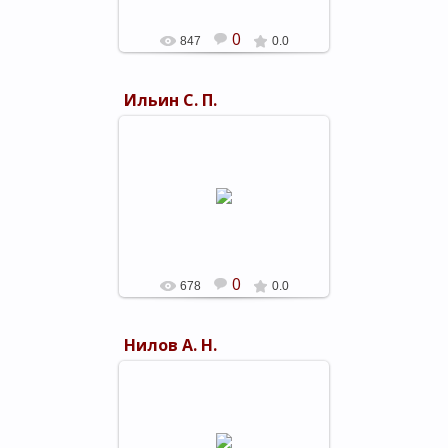
0
847
0.0
Ильин С. П.
05.03.2019
shels-1
0
678
0.0
Нилов А. Н.
05.03.2019