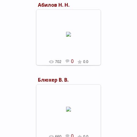
Абилов Н. Н.
05.03.2019
shels-1
0
702
0.0
Блюхер В. В.
05.03.2019
shels-1
0
660
0.0