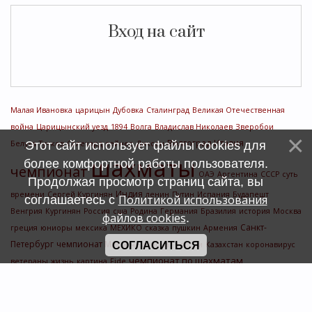
Вход на сайт
Малая Ивановка
царицын
Дубовка
Сталинград
Великая Отечественная
война
Царицынский уезд
1894
Волга
Владислав Николаев
Зверобои
Волгоград
Италия
Белуха
Этот сайт использует файлы cookies для
Тучков
Салехард
сейнер
Диксон
шахматы
более комфортной работы пользователя.
чемпионат
ОАЭ
Аргентина
СССР
суть
Продолжая просмотр страниц сайта, вы
Индия
времени
Сергей Кургинян
ленин
Путин
Испания
Будапешт
Политикой использования
соглашаетесь с
Венгрия
Кургинян
Россия
сша
Родина
Германия
Бразилия
история
Москва
файлов cookies
.
Санкт-
греция
юниоры
мексика
МЕХИКО
сказка
пушкин
Армения
Петербург
чемпионат Мира
СОГЛАСИТЬСЯ
чемпионат россии
Казахстан
коронавирус
чемпионат по шахматам
ветераны
жизнь
картина
Fide