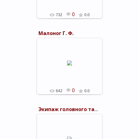
0
732
0.0
Малоног Г. Ф.
05.03.2019
shels-1
0
642
0.0
Экипаж головного танка колонны "Североморец"
05.03.2019
В минуту затишья. Экипаж
головного танка колонны