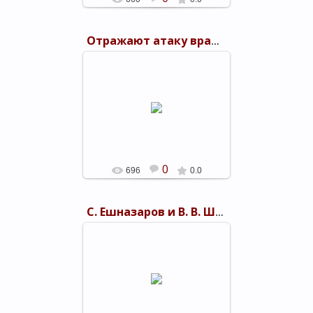
Отражают атаку вражеских танков
05.03.2019
Старший сержант Коньков и
рядовые Аммухамедов и Кучмеев
отражают атаку вражеских
танков.
shels-1
0
696
0.0
С. Ешназаров и В. В. Швец
05.03.2019
shels-1