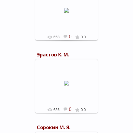
05.03.2019
shels-1
0
658
0.0
Эрастов К. М.
05.03.2019
shels-1
0
636
0.0
Сорокин М. Я.