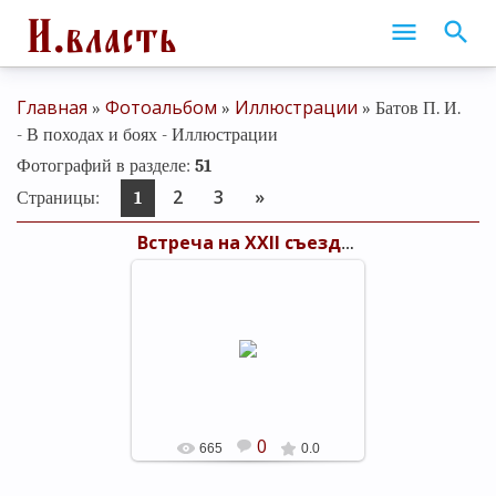
Главная
Фотоальбом
Иллюстрации
»
»
» Батов П. И.
- В походах и боях - Иллюстрации
Фотографий в разделе
:
51
2
3
»
Страницы
:
1
Встреча на XXII съезде КПСС
05.03.2019
Встреча на XXII съезде КПСС: Д. Ф.
Алексеев, П. И. Батов, И. В.
Мосейчук, С. И. Андреев, И. И.
Якубовский, С. А. Носов.
shels-1
0
665
0.0