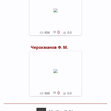
05.03.2019
shels-1
0
856
0.0
Черокманов Ф. М.
05.03.2019
shels-1
0
668
0.0