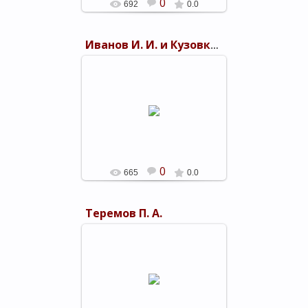
0
692
0.0
Иванов И. И. и Кузовков И. А.
05.03.2019
shels-1
0
665
0.0
Теремов П. А.
05.03.2019
shels-1