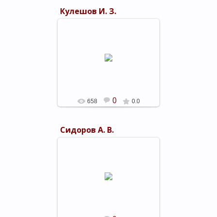
Кулешов И. З.
05.03.2019
shels-1
0
658
0.0
Сидоров А. В.
05.03.2019
shels-1