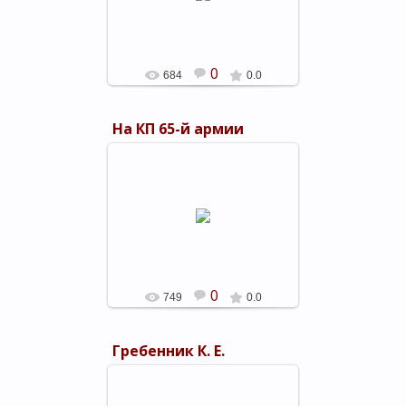
shels-1
0
684
0.0
На КП 65-й армии
05.03.2019
П. И. Батов, Н. А. Радецкий, И. Г.
Эренбург; Х. А. Ганиев, К. М.
Симонов, Г. Е. Гришко на КП 65-й
армии.
shels-1
0
749
0.0
Гребенник К. Е.