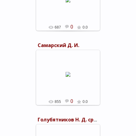
"Североморец".
shels-1
0
687
0.0
Самарский Д. И.
05.03.2019
shels-1
0
855
0.0
Голубятников Н. Д. среди пионеров