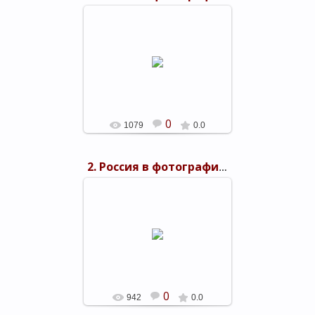
26.03.2016
shels-1
0
1079
0.0
2. Россия в фотографиях Прокудина-Горского
26.03.2016
shels-1
0
942
0.0