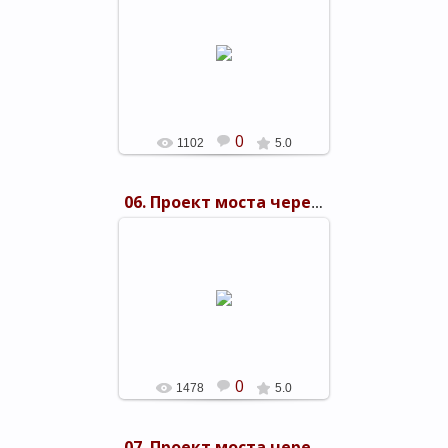
03.11.2015
shels-1
0
1102
5.0
06. Проект моста через Керченский пролив 1949 г.
03.11.2015
shels-1
0
1478
5.0