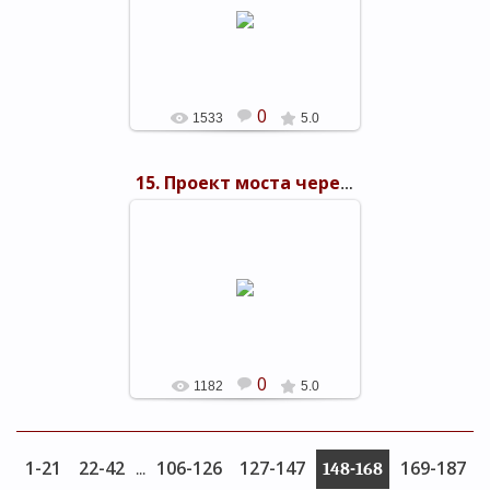
03.11.2015
shels-1
0
1533
5.0
15. Проект моста через Керченский пролив 1949 г.
03.11.2015
Архитектурное решение станции
Кавказ
shels-1
0
1182
5.0
1-21
22-42
106-126
127-147
169-187
...
148-168