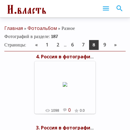
Главная
Фотоальбом
»
» Разное
Фотографий в разделе
:
187
«
1
2
6
7
9
»
Страницы
:
...
8
4. Россия в фотографиях Прокудина-Горского
26.03.2016
shels-1
0
1098
0.0
3. Россия в фотографиях Прокудина-Горского