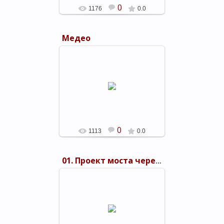
0
1176
0.0
Медео
23.02.2016
shels-1
0
1113
0.0
01. Проект моста через Керченский пролив 1949 г.
03.11.2015
shels-1