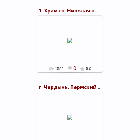
1. Храм св. Николая в Можайске (Прокудин-Горский)
26.03.2016
shels-1
0
1555
5.0
г. Чердынь. Пермский край
26.03.2016
shels-1