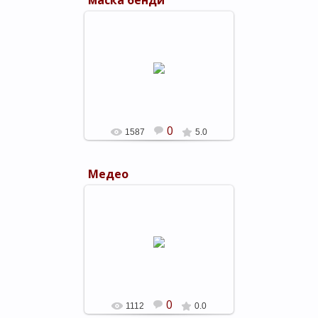
маска бенди
12.06.2017
shels-1
0
1587
5.0
Медео
23.02.2016
shels-1
0
1112
0.0