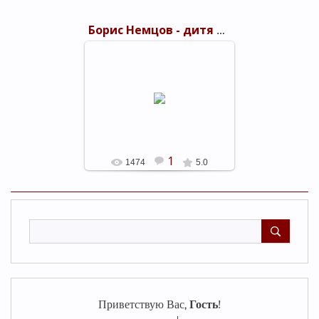
Борис Немцов - дитя благих намерений
15.04.2015
shels-1
1
1474
5.0
Приветствую Вас
,
Гость
!