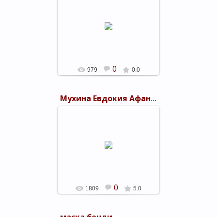
25.10.2017
shels-1
0
979
0.0
Мухина Евдокия Афанасьевна
12.06.2017
Евдокия Афанасьевна Мухина
(Мельникова) в сентябре 1941
года комсомолкой вступила
добровольно в ряды Красной
Армии. М...
shels-1
0
1809
5.0