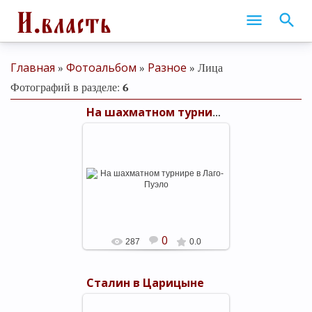
Главная
Фотоальбом
Разное
»
»
» Лица
Фотографий в разделе
:
6
На шахматном турнире в Лаго-Пуэло
13.11.2023
Международный шахматный
турнир 2° Torneo Abierto IRT
"Lago Puelo" в Лаго-Пуэло
(Аргентина) проходил с 9 по 12
ноября ...
shels-1
0
287
0.0
Сталин в Царицыне