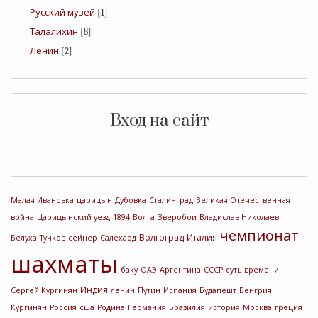
Русский музей
[1]
Талалихин
[8]
Ленин
[2]
Вход на сайт
Малая Ивановка
царицын
Дубовка
Сталинград
Великая Отечественная
война
Царицынский уезд
1894
Волга
Зверобои
Владислав Николаев
чемпионат
Волгоград
Италия
Белуха
Тучков
сейнер
Салехард
шахматы
баку
ОАЭ
Аргентина
СССР
суть времени
Индия
Сергей Кургинян
ленин
Путин
Испания
Будапешт
Венгрия
Кургинян
Россия
сша
Родина
Германия
Бразилия
история
Москва
греция